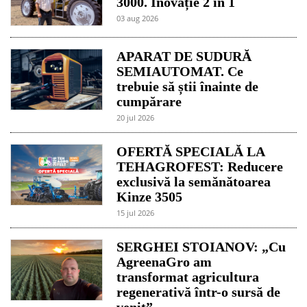
3000. Inovație 2 în 1
03 aug 2026
APARAT DE SUDURĂ
SEMIAUTOMAT. Ce
trebuie să știi înainte de
cumpărare
20 jul 2026
OFERTĂ SPECIALĂ LA
TEHAGROFEST: Reducere
exclusivă la semănătoarea
Kinze 3505
15 jul 2026
SERGHEI STOIANOV: „Cu
AgreenaGro am
transformat agricultura
regenerativă într-o sursă de
venit”