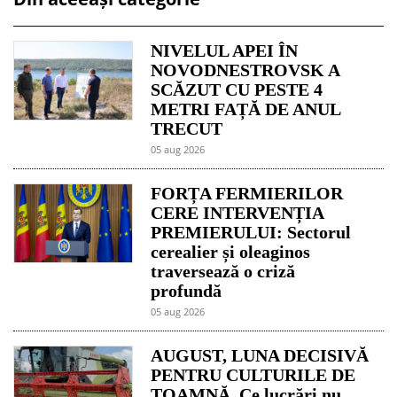
NIVELUL APEI ÎN
NOVODNESTROVSK A
SCĂZUT CU PESTE 4
METRI FAȚĂ DE ANUL
TRECUT
05 aug 2026
FORȚA FERMIERILOR
CERE INTERVENȚIA
PREMIERULUI: Sectorul
cerealier și oleaginos
traversează o criză
profundă
05 aug 2026
AUGUST, LUNA DECISIVĂ
PENTRU CULTURILE DE
TOAMNĂ. Ce lucrări nu