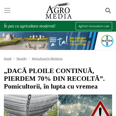
⚲
În pas cu agricultura modernă!
AgTech Innovation Lab
Acasă
Noutăți
Agricultura în Moldova
„DACĂ PLOILE CONTINUĂ,
PIERDEM 70% DIN RECOLTĂ”.
Pomicultorii, în lupta cu vremea