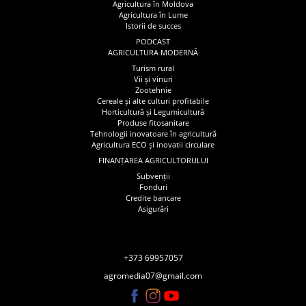
Agricultura în Moldova
Agricultura în Lume
Istorii de succes
PODCAST
AGRICULTURA MODERNĂ
Turism rural
Vii și vinuri
Zootehnie
Cereale și alte culturi profitabile
Horticultură și Legumicultură
Produse fitosanitare
Tehnologii inovatoare în agricultură
Agricultura ECO și inovatii circulare
FINANȚAREA AGRICULTORULUI
Subvenții
Fonduri
Credite bancare
Asigurări
+373 69957057
agromedia07@gmail.com