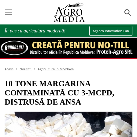
⚲
În pas cu agricultura modernă!
AgTech Innovation Lab
Acasă
Noutăți
Agricultura în Moldova
10 TONE MARGARINA
CONTAMINATĂ CU 3-MCPD,
DISTRUSĂ DE ANSA