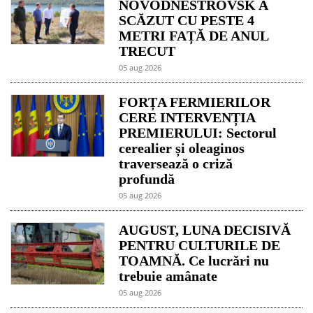
NOVODNESTROVSK A
SCĂZUT CU PESTE 4
METRI FAȚĂ DE ANUL
TRECUT
05 aug 2026
FORȚA FERMIERILOR
CERE INTERVENȚIA
PREMIERULUI: Sectorul
cerealier și oleaginos
traversează o criză
profundă
05 aug 2026
AUGUST, LUNA DECISIVĂ
PENTRU CULTURILE DE
TOAMNĂ. Ce lucrări nu
trebuie amânate
05 aug 2026