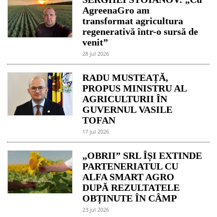
AgreenaGro am
transformat agricultura
regenerativă într-o sursă de
venit”
28 jul 2026
RADU MUSTEAȚĂ,
PROPUS MINISTRU AL
AGRICULTURII ÎN
GUVERNUL VASILE
TOFAN
17 jul 2026
„OBRII” SRL ÎȘI EXTINDE
PARTENERIATUL CU
ALFA SMART AGRO
DUPĂ REZULTATELE
OBȚINUTE ÎN CÂMP
23 jul 2026