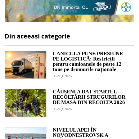
Din aceeași categorie
CANICULA PUNE PRESIUNE
PE LOGISTICĂ: Restricții
pentru camioanele de peste 12
tone pe drumurile naționale
06 aug 2026
CĂUȘENI A DAT STARTUL
RECOLTĂRII STRUGURILOR
DE MASĂ DIN RECOLTA 2026
06 aug 2026
NIVELUL APEI ÎN
NOVODNESTROVSK A