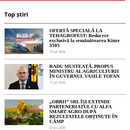
Top știri
OFERTĂ SPECIALĂ LA
TEHAGROFEST: Reducere
exclusivă la semănătoarea Kinze
3505
15 jul 2026
RADU MUSTEAȚĂ, PROPUS
MINISTRU AL AGRICULTURII
ÎN GUVERNUL VASILE TOFAN
17 jul 2026
„OBRII” SRL ÎȘI EXTINDE
PARTENERIATUL CU ALFA
SMART AGRO DUPĂ
REZULTATELE OBȚINUTE ÎN
CÂMP
23 jul 2026