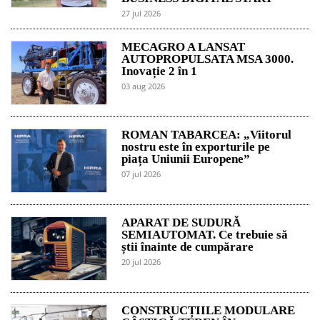
27 jul 2026
MECAGRO A LANSAT
AUTOPROPULSATA MSA 3000.
Inovație 2 în 1
03 aug 2026
ROMAN TABARCEA: „Viitorul
nostru este în exporturile pe
piața Uniunii Europene”
07 jul 2026
APARAT DE SUDURĂ
SEMIAUTOMAT. Ce trebuie să
știi înainte de cumpărare
20 jul 2026
CONSTRUCȚIILE MODULARE