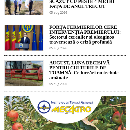
SCĂZUT CU PESTE 4 METRI
FAȚĂ DE ANUL TRECUT
05 aug 2026
FORȚA FERMIERILOR CERE
INTERVENȚIA PREMIERULUI:
Sectorul cerealier și oleaginos
traversează o criză profundă
05 aug 2026
AUGUST, LUNA DECISIVĂ
PENTRU CULTURILE DE
TOAMNĂ. Ce lucrări nu trebuie
amânate
05 aug 2026