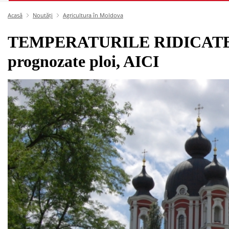
Acasă
Noutăți
Agricultura în Moldova
TEMPERATURILE RIDICATE 
prognozate ploi, AICI