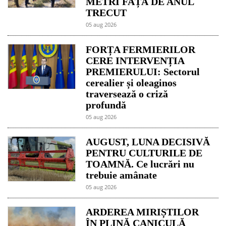
METRI FAȚĂ DE ANUL
TRECUT
05 aug 2026
FORȚA FERMIERILOR
CERE INTERVENȚIA
PREMIERULUI: Sectorul
cerealier și oleaginos
traversează o criză
profundă
05 aug 2026
AUGUST, LUNA DECISIVĂ
PENTRU CULTURILE DE
TOAMNĂ. Ce lucrări nu
trebuie amânate
05 aug 2026
ARDEREA MIRIȘTILOR
ÎN PLINĂ CANICULĂ