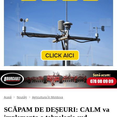
Acasă
Noutăți
Agricultura în Moldova
SCĂPAM DE DEȘEURI: CALM va