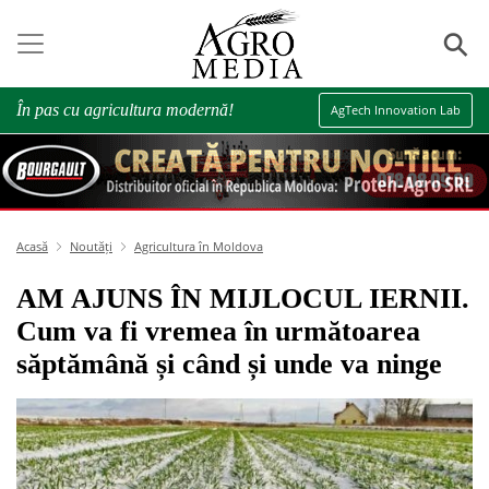
⚲
În pas cu agricultura modernă!
AgTech Innovation Lab
Acasă
Noutăți
Agricultura în Moldova
AM AJUNS ÎN MIJLOCUL IERNII.
Cum va fi vremea în următoarea
săptămână și când și unde va ninge