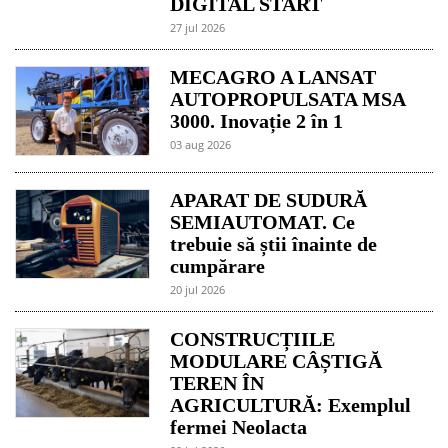
DIGITAL START
27 jul 2026
MECAGRO A LANSAT
AUTOPROPULSATA MSA
3000. Inovație 2 în 1
03 aug 2026
APARAT DE SUDURĂ
SEMIAUTOMAT. Ce
trebuie să știi înainte de
cumpărare
20 jul 2026
CONSTRUCȚIILE
MODULARE CÂȘTIGĂ
TEREN ÎN
AGRICULTURĂ: Exemplul
fermei Neolacta