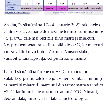
Așadar, în săptămâna 17-24 ianuarie 2022 raioanele de
centru vor avea parte de maxime termice cuprinse între
+5 și 0°C, cele mai reci zile fiind marți și miercuri.
Noaptea temperatura va fi stabilă, de -2°C, iar miercuri
viteza vântului va fi de 27 km/h. Ninsori slabe, cer
variabil și fără lapoviță, cel puțin azi și mâine.
La sud săptămâna începe cu +7°C, temperaturi
valabile și pentru zilele de joi, vineri, sâmbătă, în timp
ce marți și miercuri, mercurul din termometre va indica
+2°C, iar în orele de noapte se anunță 0°C. Ninsori,
deocamdată, nu se văd în tabela meteorologică.