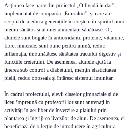
Acţiunea face parte din proiectul
„O livadă în dar”,
implementat de
compania „Euroalun”, şi care are
scopul de a educa generaţiile în creştere în spiritul unui
mediu sănătos și al unei alimentații sănătoase.
Or,
alunele sunt bogate în antioxidanți, proteine, vitamine,
fibre, minerale, sunt bune pentru inimă, reduc
inflamaţia, îmbunătățesc sănătatea tractului digestiv și
funcțiile creierului. De asemenea, alunele ajută la
ținerea sub control a diabetului, mențin elasticitatea
pielii, reduc oboseala și întăresc sistemul imunitar.
În cadrul proiectului, elevii claselor gimnaziale și de
liceu împreună cu profesorii lor sunt antrenaţi în
activități în aer liber de înverzire a plaiului prin
plantarea şi îngrijirea livezilor de alun. De asemenea, ei
beneficiază de o lecție de introducere în agricultura