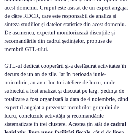
acest domeniu. Grupul este asistat de un expert angajat
de către RDCR, care este responsabil de analiza și
sinteza studiilor și datelor statistice din acest domeniu.
De asemenea, expertul monitorizează discuțiile și
recomandările din cadrul ședințelor, propuse de
membrii GTL-ului.
GTL-ul dedicat cooperării și-a desfășurat activitatea în
decurs de un an de zile. Iar în perioada iunie-
noiembrie, au avut loc trei ateliere de lucru, unde
subiectul a fost analizat și discutat pe larg. Ședința de
totalizare a fost organizată la data de 4 noiembrie, când
expertul angajat a prezentat membrilor grupului de
lucru, concluziile activității și recomandările
sistematizate în trei clustere. Acestea țin atât de
cadrul
legislativ
,
lipsa unor facilități fiscale
, cât și de
lipsa