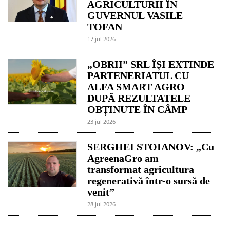
AGRICULTURII ÎN
GUVERNUL VASILE
TOFAN
17 jul 2026
„OBRII” SRL ÎȘI EXTINDE
PARTENERIATUL CU
ALFA SMART AGRO
DUPĂ REZULTATELE
OBȚINUTE ÎN CÂMP
23 jul 2026
SERGHEI STOIANOV: „Cu
AgreenaGro am
transformat agricultura
regenerativă într-o sursă de
venit”
28 jul 2026