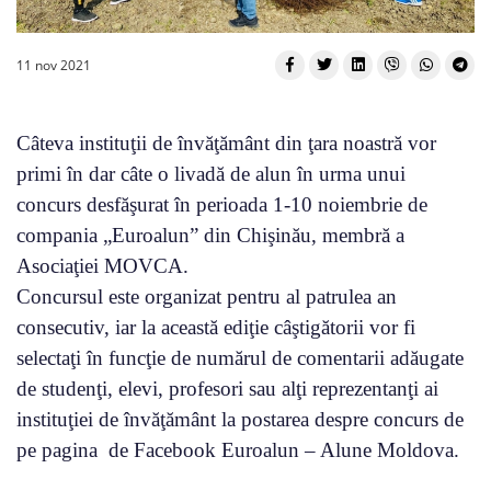
11 nov 2021
Câteva instituţii de învăţământ
din ţara noastră vor
primi în dar câte o livadă de alun în urma unui
concurs desfăşurat în perioada
1-10 noiembrie
de
compania „Euroalun” din Chişinău, membră a
Asociaţiei MOVCA.
Concursul este organizat pentru al patrulea an
consecutiv, iar la această ediţie c
âştigătorii vor fi
selectaţi în funcţie de
numărul de comentarii
adăugate
de studenţi, elevi, profesori sau alţi reprezentanţi ai
instituţiei de învăţământ
la postarea despre concurs de
pe pagina de Facebook
Euroalun – Alune Moldova
.