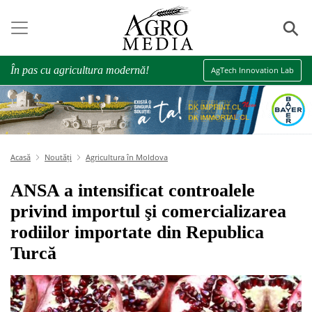
⚲
În pas cu agricultura modernă!
AgTech Innovation Lab
Acasă
Noutăți
Agricultura în Moldova
ANSA a intensificat controalele
privind importul şi comercializarea
rodiilor importate din Republica
Turcă