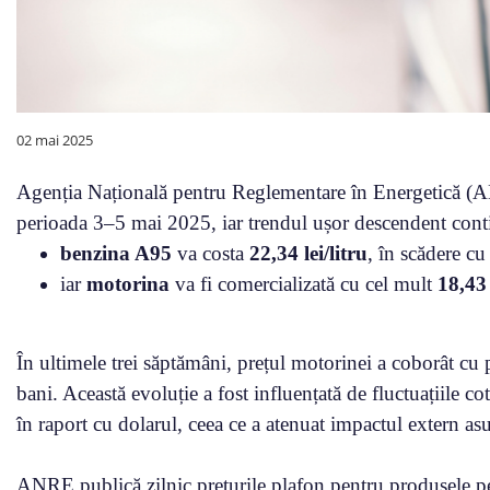
02 mai 2025
Agenția Națională pentru Reglementare în Energetică (AN
perioada 3–5 mai 2025, iar trendul ușor descendent conti
benzina A95
va costa
22,34 lei/litru
, în scădere cu
iar
motorina
va fi comercializată cu cel mult
18,43 
În ultimele trei săptămâni, prețul motorinei a coborât cu 
bani. Această evoluție a fost influențată de fluctuațiile cot
în raport cu dolarul, ceea ce a atenuat impactul extern asu
ANRE publică zilnic prețurile plafon pentru produsele pe