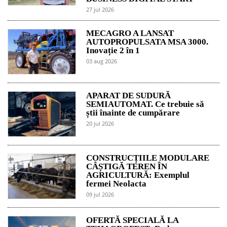
27 jul 2026
MECAGRO A LANSAT
AUTOPROPULSATA MSA 3000.
Inovație 2 în 1
03 aug 2026
APARAT DE SUDURĂ
SEMIAUTOMAT. Ce trebuie să
știi înainte de cumpărare
20 jul 2026
CONSTRUCȚIILE MODULARE
CÂȘTIGĂ TEREN ÎN
AGRICULTURĂ: Exemplul
fermei Neolacta
09 jul 2026
OFERTĂ SPECIALĂ LA