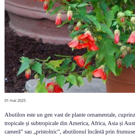
01 mai 2025
Abutilon este un gen vast de plante ornamentale, cuprinz
tropicale și subtropicale din America, Africa, Asia și Au
cameră” sau „pristolnic”, abutilonul încântă prin frumusețe