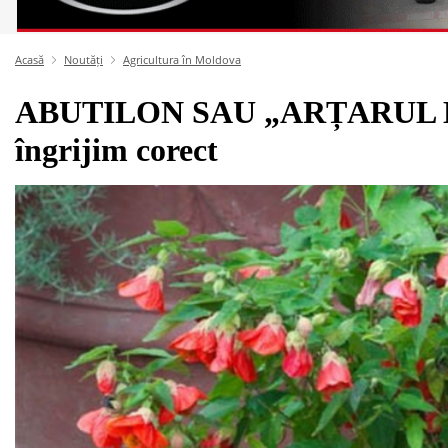
Acasă
Noutăți
Agricultura în Moldova
ABUTILON SAU „ARȚARUL D
îngrijim corect