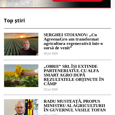
Top știri
SERGHEI STOIANOV: „Cu
AgreenaGro am transformat
agricultura regenerativă într-o
sursă de venit”
28 jul 2026
„OBRII” SRL ÎȘI EXTINDE
PARTENERIATUL CU ALFA
SMART AGRO DUPĂ
REZULTATELE OBȚINUTE ÎN
CÂMP
23 jul 2026
RADU MUSTEAȚĂ, PROPUS
MINISTRU AL AGRICULTURII
ÎN GUVERNUL VASILE TOFAN