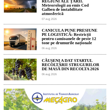
REGIUNI ALE ȚĂRII.
Meteorologii au emis Cod
Galben de instabilitate
atmosferică
07 aug 2026
CANICULA PUNE PRESIUNE
PE LOGISTICĂ: Restricții
pentru camioanele de peste 12
tone pe drumurile naționale
06 aug 2026
CĂUȘENI A DAT STARTUL
RECOLTĂRII STRUGURILOR
DE MASĂ DIN RECOLTA 2026
06 aug 2026