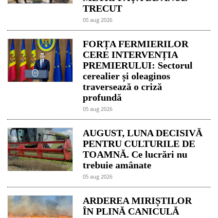
TRECUT
05 aug 2026
FORȚA FERMIERILOR
CERE INTERVENȚIA
PREMIERULUI: Sectorul
cerealier și oleaginos
traversează o criză
profundă
05 aug 2026
AUGUST, LUNA DECISIVĂ
PENTRU CULTURILE DE
TOAMNĂ. Ce lucrări nu
trebuie amânate
05 aug 2026
ARDEREA MIRIȘTILOR
ÎN PLINĂ CANICULĂ