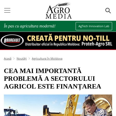
⚲
În pas cu agricultura modernă!
AgTech Innovation Lab
Acasă
Noutăți
Agricultura în Moldova
CEA MAI IMPORTANTĂ
PROBLEMĂ A SECTORULUI
AGRICOL ESTE FINANȚAREA