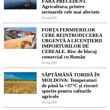
FĂRĂ PRECEDENT.
Agricultura, printre
sectoarele cele mai afectate
03 aug 2026
FORȚA FERMIERILOR
CERE REINTRODUCEREA
URGENTĂ A LICENȚIERII
IMPORTURILOR DE
CEREALE. Risc de blocaj
comercial cu Român
03 aug 2026
SĂPTĂMÂNĂ TORIDĂ ÎN
MOLDOVA: Temperaturi
de până la +37°C și riscuri
sporite pentru culturile
agricole
03 aug 2026