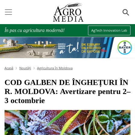
⚲
În pas cu agricultura modernă!
AgTech Innovation Lab
Acasă
Noutăți
Agricultura în Moldova
COD GALBEN DE ÎNGHEȚURI ÎN
R. MOLDOVA: Avertizare pentru 2–
3 octombrie