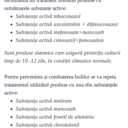
recomandă un tratament folosind produse cu
următoarele substanțe active:
Substanța activă tebuconazol
Substanța activă azoxistrobin + difenoconazol
Substanța activă mefenoxam+mancozeb
Substanța activă cimoxanil+famoxadon
Sunt produse sistemice care asigură protecția culturii
timp de 10 -12 zile, în condiții climatice normale.
Pentru prevenirea și combaterea bolilor se va repeta
tratamentul utilizând produse cu una din substanțele
active:
Substanța activă metiram
Substanța activă mancozeb
Substanța activă
fosetil de aluminiu
Substanța activă
clorotalonil