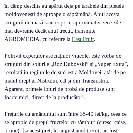
în câmp deschis au apărut deja pe tarabele din piețele
moldovenești de aproape o săptămână. Anul acesta,
strugurii de masă s-au copt cu aproximativ zece zile
mai devreme decât anul trecut, transmite
AGROMEDIA, cu referire la
East Fruit
.
Potrivit experților asociațiilor viticole, este vorba de
struguri din soiurile „Roz Dubovski” și „Super Extra”,
recoltați în regiunile de sud-est a Moldovei, atât de pe
malul drept al Nistrului, cât și din Transnistria.
Aparent, primele loturi de probă de produse sunt
foarte mici, direct de la producători.
Prețurile cu amănuntul sunt între 35-40 lei/kg, ceea ce
se apropie de prețul fructelor cu sâmburi (cireșe, caise,
prune). La acest preț, în august anul trecut, au fost