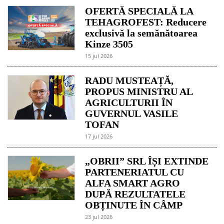
OFERTĂ SPECIALĂ LA
TEHAGROFEST: Reducere
exclusivă la semănătoarea
Kinze 3505
15 jul 2026
RADU MUSTEAȚĂ,
PROPUS MINISTRU AL
AGRICULTURII ÎN
GUVERNUL VASILE
TOFAN
17 jul 2026
„OBRII” SRL ÎȘI EXTINDE
PARTENERIATUL CU
ALFA SMART AGRO
DUPĂ REZULTATELE
OBȚINUTE ÎN CÂMP
23 jul 2026