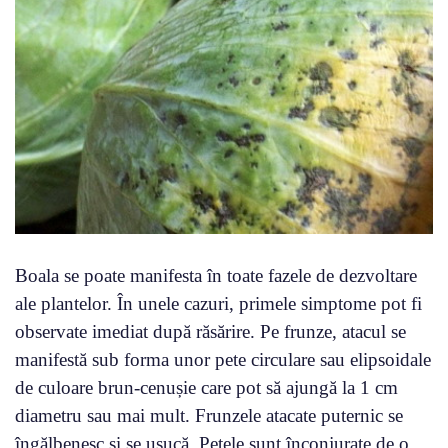
Boala se poate manifesta în toate fazele de dezvoltare
ale plantelor. În unele cazuri, primele simptome pot fi
observate imediat după răsărire. Pe frunze, atacul se
manifestă sub forma unor pete circulare sau elipsoidale
de culoare brun-cenușie care pot să ajungă la 1 cm
diametru sau mai mult. Frunzele atacate puternic se
îngălbenesc și se usucă. Petele sunt înconjurate de o