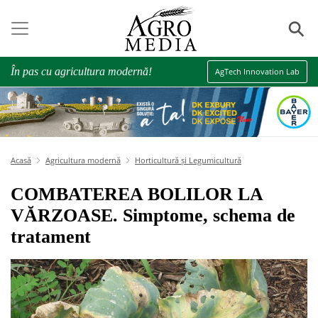
⚲
În pas cu agricultura modernă!
AgTech Innovation Lab
Acasă
Agricultura modernă
Horticultură și Legumicultură
COMBATEREA BOLILOR LA
VĂRZOASE. Simptome, schema de
tratament