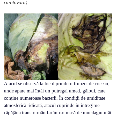
carotovora)
Atacul se observă la locul prinderii frunzei de cocean,
unde apare mai întâi un putregai umed, gălbui, care
conține numeroase bacterii. În condiții de umiditate
atmosferică ridicată, atacul cuprinde în întregime
căpățâna transformând-o într-o masă de mucilagiu urât