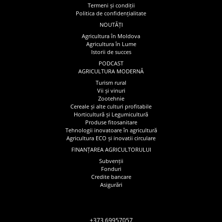
Termeni și condiții
Politica de confidențialitate
NOUTĂȚI
Agricultura în Moldova
Agricultura în Lume
Istorii de succes
PODCAST
AGRICULTURA MODERNĂ
Turism rural
Vii și vinuri
Zootehnie
Cereale și alte culturi profitabile
Horticultură și Legumicultură
Produse fitosanitare
Tehnologii inovatoare în agricultură
Agricultura ECO și inovatii circulare
FINANȚAREA AGRICULTORULUI
Subvenții
Fonduri
Credite bancare
Asigurări
+373 69957057