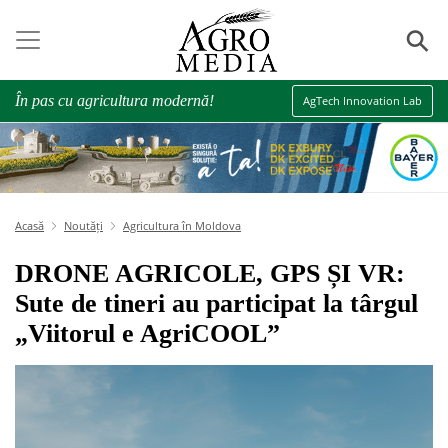
⚲
În pas cu agricultura modernă!
AgTech Innovation Lab
Acasă
Noutăți
Agricultura în Moldova
DRONE AGRICOLE, GPS ȘI VR:
Sute de tineri au participat la târgul
„Viitorul e AgriCOOL”