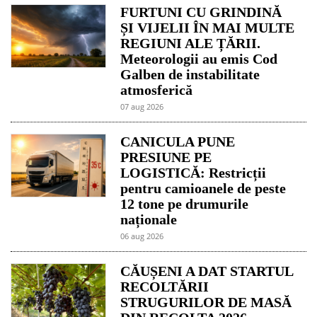
FURTUNI CU GRINDINĂ
ȘI VIJELII ÎN MAI MULTE
REGIUNI ALE ȚĂRII.
Meteorologii au emis Cod
Galben de instabilitate
atmosferică
07 aug 2026
CANICULA PUNE
PRESIUNE PE
LOGISTICĂ: Restricții
pentru camioanele de peste
12 tone pe drumurile
naționale
06 aug 2026
CĂUȘENI A DAT STARTUL
RECOLTĂRII
STRUGURILOR DE MASĂ