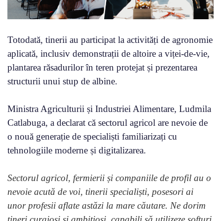
Totodată, tinerii au participat la activități de agronomie
aplicată, inclusiv demonstrații de altoire a viței-de-vie,
plantarea răsadurilor în teren protejat și prezentarea
structurii unui stup de albine.
Ministra Agriculturii și Industriei Alimentare, Ludmila
Catlabuga, a declarat că sectorul agricol are nevoie de
o nouă generație de specialiști familiarizați cu
tehnologiile moderne și digitalizarea.
Sectorul agricol, fermierii și companiile de profil au o
nevoie acută de voi, tinerii specialiști, posesori ai
unor profesii aflate astăzi la mare căutare. Ne dorim
tineri curajoși și ambițioși, capabili să utilizeze softuri