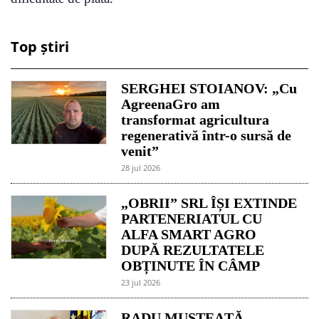
Top știri
SERGHEI STOIANOV: „Cu
AgreenaGro am
transformat agricultura
regenerativă într-o sursă de
venit”
28 jul 2026
„OBRII” SRL ÎȘI EXTINDE
PARTENERIATUL CU
ALFA SMART AGRO
DUPĂ REZULTATELE
OBȚINUTE ÎN CÂMP
23 jul 2026
RADU MUSTEAȚĂ,