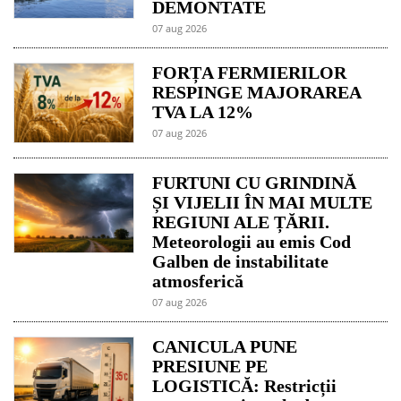
DEMONTATE
07 aug 2026
FORȚA FERMIERILOR
RESPINGE MAJORAREA
TVA LA 12%
07 aug 2026
FURTUNI CU GRINDINĂ
ȘI VIJELII ÎN MAI MULTE
REGIUNI ALE ȚĂRII.
Meteorologii au emis Cod
Galben de instabilitate
atmosferică
07 aug 2026
CANICULA PUNE
PRESIUNE PE
LOGISTICĂ: Restricții