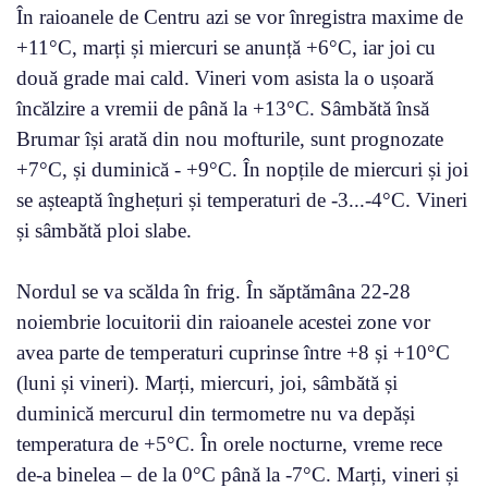
În raioanele de Centru azi se vor înregistra maxime de
+11°C, marți și miercuri se anunță +6°C, iar joi cu
două grade mai cald. Vineri vom asista la o ușoară
încălzire a vremii de până la +13°C. Sâmbătă însă
Brumar își arată din nou mofturile, sunt prognozate
+7°C, și duminică - +9°C. În nopțile de miercuri și joi
se așteaptă înghețuri și temperaturi de -3...-4°C. Vineri
și sâmbătă ploi slabe.
Nordul se va scălda în frig. În săptămâna 22-28
noiembrie locuitorii din raioanele acestei zone vor
avea parte de temperaturi cuprinse între +8 și +10°C
(luni și vineri). Marți, miercuri, joi, sâmbătă și
duminică mercurul din termometre nu va depăși
temperatura de +5°C. În orele nocturne, vreme rece
de-a binelea – de la 0°C până la -7°C. Marți, vineri și