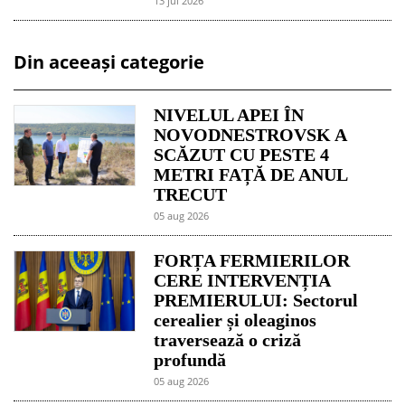
13 jul 2026
Din aceeași categorie
NIVELUL APEI ÎN
NOVODNESTROVSK A
SCĂZUT CU PESTE 4
METRI FAȚĂ DE ANUL
TRECUT
05 aug 2026
FORȚA FERMIERILOR
CERE INTERVENȚIA
PREMIERULUI: Sectorul
cerealier și oleaginos
traversează o criză
profundă
05 aug 2026