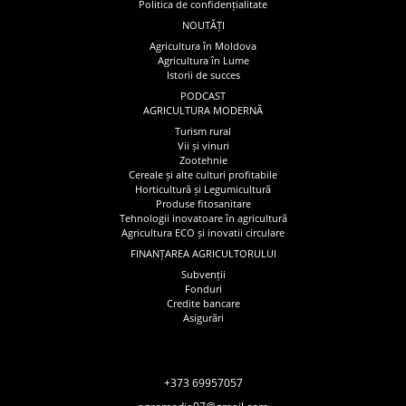
Politica de confidențialitate
NOUTĂȚI
Agricultura în Moldova
Agricultura în Lume
Istorii de succes
PODCAST
AGRICULTURA MODERNĂ
Turism rural
Vii și vinuri
Zootehnie
Cereale și alte culturi profitabile
Horticultură și Legumicultură
Produse fitosanitare
Tehnologii inovatoare în agricultură
Agricultura ECO și inovatii circulare
FINANȚAREA AGRICULTORULUI
Subvenții
Fonduri
Credite bancare
Asigurări
+373 69957057