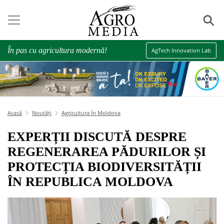
⚲
În pas cu agricultura modernă!
AgTech Innovation Lab
Acasă
Noutăți
Agricultura în Moldova
EXPERȚII DISCUTĂ DESPRE
REGENERAREA PĂDURILOR ȘI
PROTECȚIA BIODIVERSITĂȚII
ÎN REPUBLICA MOLDOVA