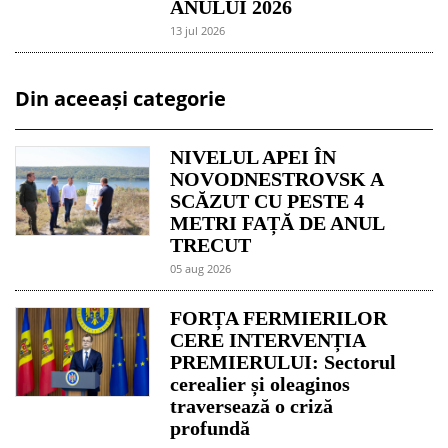
ANULUI 2026
13 jul 2026
Din aceeași categorie
NIVELUL APEI ÎN
NOVODNESTROVSK A
SCĂZUT CU PESTE 4
METRI FAȚĂ DE ANUL
TRECUT
05 aug 2026
FORȚA FERMIERILOR
CERE INTERVENȚIA
PREMIERULUI: Sectorul
cerealier și oleaginos
traversează o criză
profundă