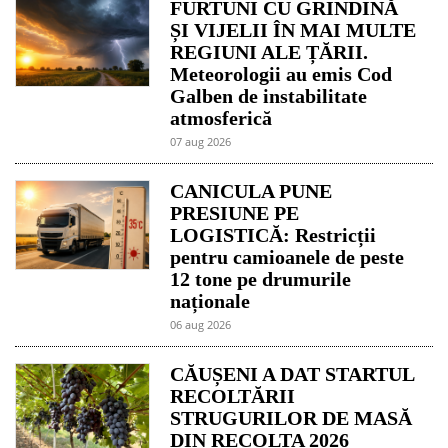
FURTUNI CU GRINDINĂ
ȘI VIJELII ÎN MAI MULTE
REGIUNI ALE ȚĂRII.
Meteorologii au emis Cod
Galben de instabilitate
atmosferică
07 aug 2026
CANICULA PUNE
PRESIUNE PE
LOGISTICĂ: Restricții
pentru camioanele de peste
12 tone pe drumurile
naționale
06 aug 2026
CĂUȘENI A DAT STARTUL
RECOLTĂRII
STRUGURILOR DE MASĂ
DIN RECOLTA 2026