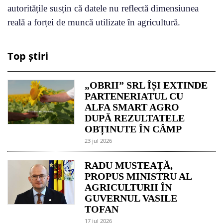
autoritățile susțin că datele nu reflectă dimensiunea
reală a forței de muncă utilizate în agricultură.
Top știri
„OBRII” SRL ÎȘI EXTINDE
PARTENERIATUL CU
ALFA SMART AGRO
DUPĂ REZULTATELE
OBȚINUTE ÎN CÂMP
23 jul 2026
RADU MUSTEAȚĂ,
PROPUS MINISTRU AL
AGRICULTURII ÎN
GUVERNUL VASILE
TOFAN
17 jul 2026