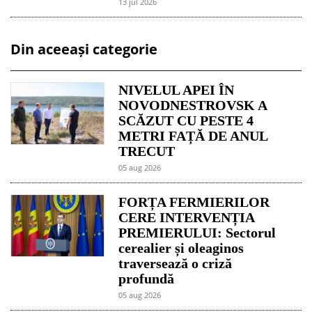
13 jul 2026
Din aceeași categorie
NIVELUL APEI ÎN
NOVODNESTROVSK A
SCĂZUT CU PESTE 4
METRI FAȚĂ DE ANUL
TRECUT
05 aug 2026
FORȚA FERMIERILOR
CERE INTERVENȚIA
PREMIERULUI: Sectorul
cerealier și oleaginos
traversează o criză
profundă
05 aug 2026