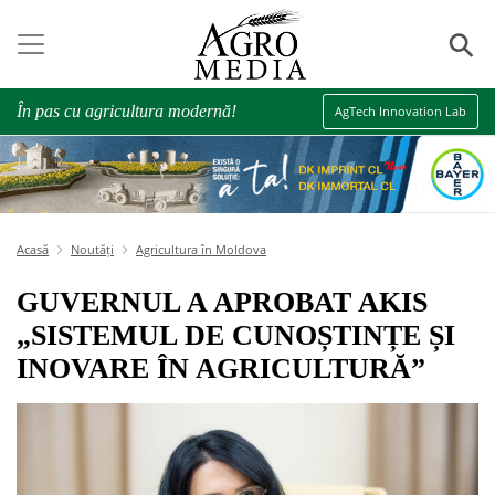
⚲
În pas cu agricultura modernă!
AgTech Innovation Lab
Acasă
Noutăți
Agricultura în Moldova
GUVERNUL A APROBAT AKIS
„SISTEMUL DE CUNOȘTINȚE ȘI
INOVARE ÎN AGRICULTURĂ”