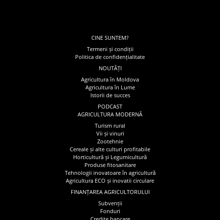
CINE SUNTEM?
Termeni și condiții
Politica de confidențialitate
NOUTĂȚI
Agricultura în Moldova
Agricultura în Lume
Istorii de succes
PODCAST
AGRICULTURA MODERNĂ
Turism rural
Vii și vinuri
Zootehnie
Cereale și alte culturi profitabile
Horticultură și Legumicultură
Produse fitosanitare
Tehnologii inovatoare în agricultură
Agricultura ECO și inovatii circulare
FINANȚAREA AGRICULTORULUI
Subvenții
Fonduri
Credite bancare