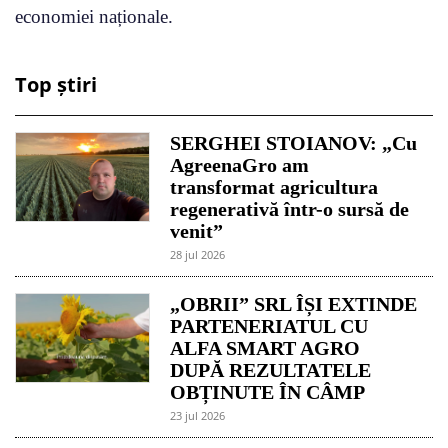
economiei naționale.
Top știri
SERGHEI STOIANOV: „Cu
AgreenaGro am
transformat agricultura
regenerativă într-o sursă de
venit”
28 jul 2026
„OBRII” SRL ÎȘI EXTINDE
PARTENERIATUL CU
ALFA SMART AGRO
DUPĂ REZULTATELE
OBȚINUTE ÎN CÂMP
23 jul 2026