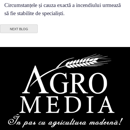
Circumstanțele și cauza exactă a incendiului urmează
să fie stabilite de specialiști.
NEXT BLOG