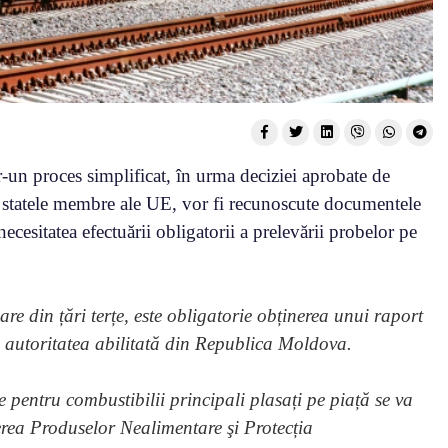
r-un proces simplificat, în urma deciziei aprobate de
n statele membre ale UE, vor fi recunoscute documentele
necesitatea efectuării obligatorii a prelevării probelor pe
are din țări terțe, este obligatorie obținerea unui raport
tre autoritatea abilitată din Republica Moldova.
ce pentru combustibilii principali plasați pe piață se va
erea Produselor Nealimentare şi Protecția