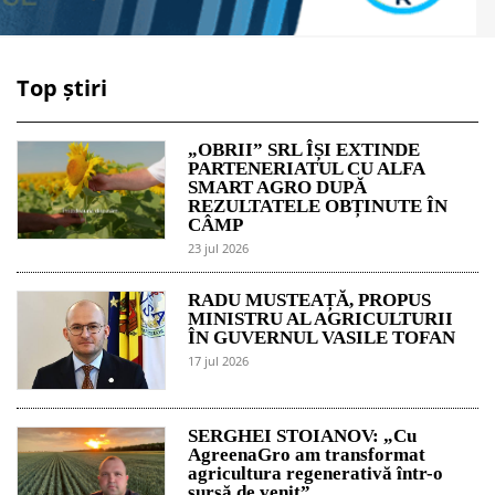
Top știri
„OBRII” SRL ÎȘI EXTINDE
PARTENERIATUL CU ALFA
SMART AGRO DUPĂ
REZULTATELE OBȚINUTE ÎN
CÂMP
23 jul 2026
RADU MUSTEAȚĂ, PROPUS
MINISTRU AL AGRICULTURII
ÎN GUVERNUL VASILE TOFAN
17 jul 2026
SERGHEI STOIANOV: „Cu
AgreenaGro am transformat
agricultura regenerativă într-o
sursă de venit”