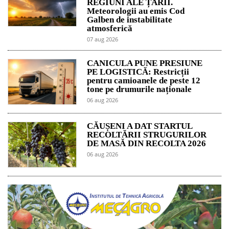
REGIUNI ALE ȚĂRII.
Meteorologii au emis Cod
Galben de instabilitate
atmosferică
07 aug 2026
CANICULA PUNE PRESIUNE
PE LOGISTICĂ: Restricții
pentru camioanele de peste 12
tone pe drumurile naționale
06 aug 2026
CĂUȘENI A DAT STARTUL
RECOLTĂRII STRUGURILOR
DE MASĂ DIN RECOLTA 2026
06 aug 2026