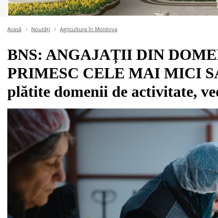
Acasă
Noutăți
Agricultura în Moldova
BNS: ANGAJAȚII DIN DOME
PRIMESC CELE MAI MICI SALA
plătite domenii de activitate, v