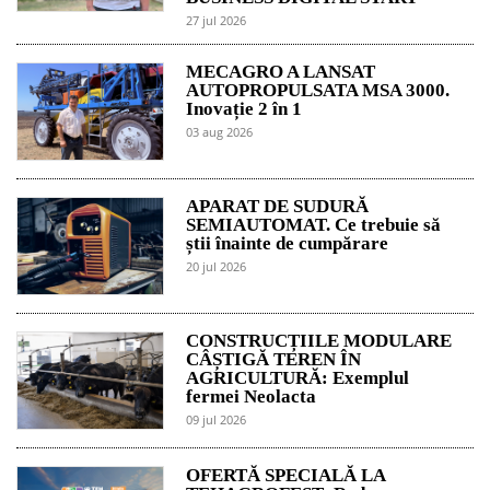
27 jul 2026
MECAGRO A LANSAT
AUTOPROPULSATA MSA 3000.
Inovație 2 în 1
03 aug 2026
APARAT DE SUDURĂ
SEMIAUTOMAT. Ce trebuie să
știi înainte de cumpărare
20 jul 2026
CONSTRUCȚIILE MODULARE
CÂȘTIGĂ TEREN ÎN
AGRICULTURĂ: Exemplul
fermei Neolacta
09 jul 2026
OFERTĂ SPECIALĂ LA