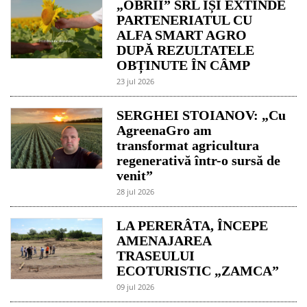
„OBRII” SRL ÎȘI EXTINDE
PARTENERIATUL CU
ALFA SMART AGRO
DUPĂ REZULTATELE
OBȚINUTE ÎN CÂMP
23 jul 2026
SERGHEI STOIANOV: „Cu
AgreenaGro am
transformat agricultura
regenerativă într-o sursă de
venit”
28 jul 2026
LA PERERÂTA, ÎNCEPE
AMENAJAREA
TRASEULUI
ECOTURISTIC „ZAMCA”
09 jul 2026