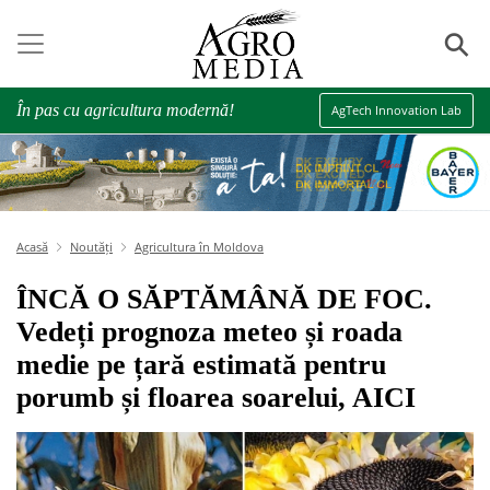
⚲
În pas cu agricultura modernă!
AgTech Innovation Lab
Acasă
Noutăți
Agricultura în Moldova
ÎNCĂ O SĂPTĂMÂNĂ DE FOC.
Vedeți prognoza meteo și roada
medie pe țară estimată pentru
porumb și floarea soarelui, AICI