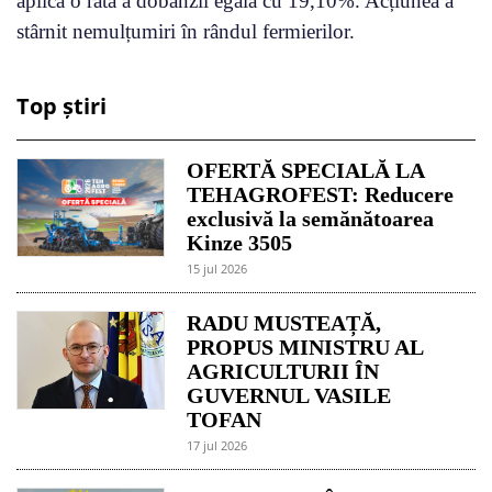
aplica o rată a dobânzii egală cu 19,10%. Acțiunea a
stârnit nemulțumiri în rândul fermierilor.
Top știri
OFERTĂ SPECIALĂ LA
TEHAGROFEST: Reducere
exclusivă la semănătoarea
Kinze 3505
15 jul 2026
RADU MUSTEAȚĂ,
PROPUS MINISTRU AL
AGRICULTURII ÎN
GUVERNUL VASILE
TOFAN
17 jul 2026