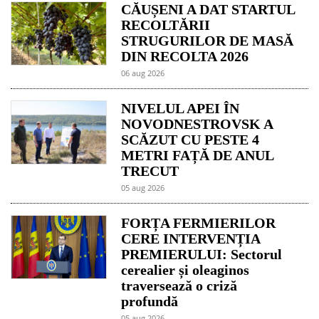
CĂUȘENI A DAT STARTUL
RECOLTĂRII
STRUGURILOR DE MASĂ
DIN RECOLTA 2026
06 aug 2026
NIVELUL APEI ÎN
NOVODNESTROVSK A
SCĂZUT CU PESTE 4
METRI FAȚĂ DE ANUL
TRECUT
05 aug 2026
FORȚA FERMIERILOR
CERE INTERVENȚIA
PREMIERULUI: Sectorul
cerealier și oleaginos
traversează o criză
profundă
05 aug 2026