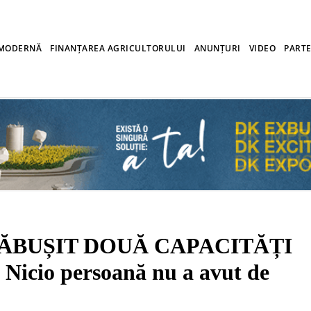
 MODERNĂ
FINANȚAREA AGRICULTORULUI
ANUNȚURI
VIDEO
PARTE
RĂBUȘIT DOUĂ CAPACITĂȚI
cio persoană nu a avut de