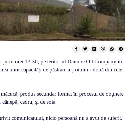
n jurul orei 13.30, pe teritoriul Danube Oil Company în
rea unor capacități de păstrare a șrotului - două din cele
de măcucă, produs secundar format în procesul de obţinere
 cânepă, cedru, şi de soia.
Potrivit comunicatului, nicio persoană nu a avut de suferit.