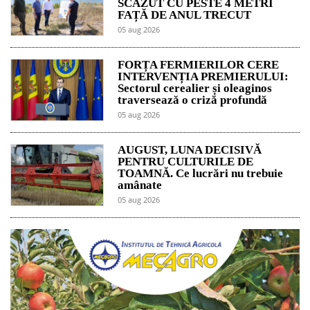
SCĂZUT CU PESTE 4 METRI
FAȚĂ DE ANUL TRECUT
05 aug 2026
FORȚA FERMIERILOR CERE
INTERVENȚIA PREMIERULUI:
Sectorul cerealier și oleaginos
traversează o criză profundă
05 aug 2026
AUGUST, LUNA DECISIVĂ
PENTRU CULTURILE DE
TOAMNĂ. Ce lucrări nu trebuie
amânate
05 aug 2026