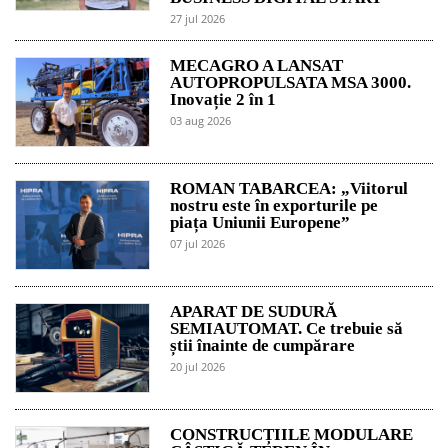
27 jul 2026
MECAGRO A LANSAT
AUTOPROPULSATA MSA 3000.
Inovație 2 în 1
03 aug 2026
ROMAN TABARCEA: „Viitorul
nostru este în exporturile pe
piața Uniunii Europene”
07 jul 2026
APARAT DE SUDURĂ
SEMIAUTOMAT. Ce trebuie să
știi înainte de cumpărare
20 jul 2026
CONSTRUCȚIILE MODULARE