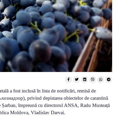
ală a fost inclusă în lista de notificări, remisă de
ьхознадзор), privind depistarea obiectelor de carantină
Vasile Șarban, împreună cu directorul ANSA, Radu Musteață
ublica Moldova, Vladislav Darvai.