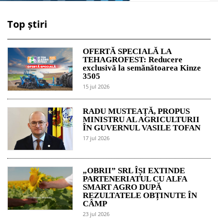
Top știri
OFERTĂ SPECIALĂ LA
TEHAGROFEST: Reducere
exclusivă la semănătoarea Kinze
3505
15 jul 2026
RADU MUSTEAȚĂ, PROPUS
MINISTRU AL AGRICULTURII
ÎN GUVERNUL VASILE TOFAN
17 jul 2026
„OBRII” SRL ÎȘI EXTINDE
PARTENERIATUL CU ALFA
SMART AGRO DUPĂ
REZULTATELE OBȚINUTE ÎN
CÂMP
23 jul 2026