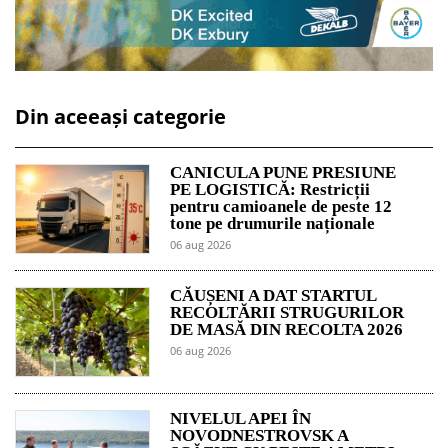
Din aceeași categorie
CANICULA PUNE PRESIUNE
PE LOGISTICĂ: Restricții
pentru camioanele de peste 12
tone pe drumurile naționale
06 aug 2026
CĂUȘENI A DAT STARTUL
RECOLTĂRII STRUGURILOR
DE MASĂ DIN RECOLTA 2026
06 aug 2026
NIVELUL APEI ÎN
NOVODNESTROVSK A