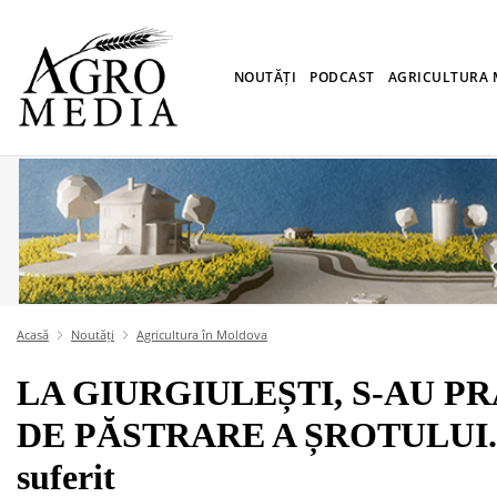
NOUTĂȚI
PODCAST
AGRICULTURA
Acasă
Noutăți
Agricultura în Moldova
LA GIURGIULEȘTI, S-AU P
DE PĂSTRARE A ȘROTULUI. Ni
suferit