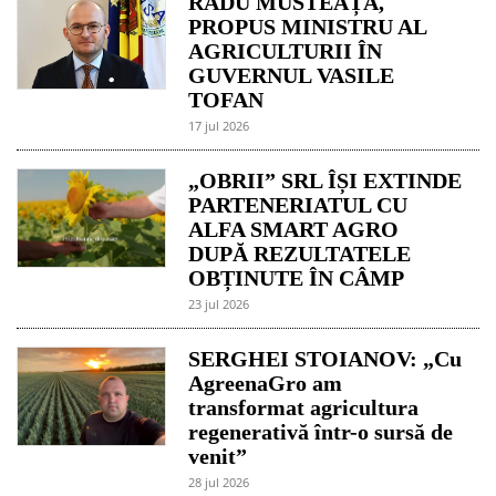
RADU MUSTEAȚĂ,
PROPUS MINISTRU AL
AGRICULTURII ÎN
GUVERNUL VASILE
TOFAN
17 jul 2026
„OBRII” SRL ÎȘI EXTINDE
PARTENERIATUL CU
ALFA SMART AGRO
DUPĂ REZULTATELE
OBȚINUTE ÎN CÂMP
23 jul 2026
SERGHEI STOIANOV: „Cu
AgreenaGro am
transformat agricultura
regenerativă într-o sursă de
venit”
28 jul 2026