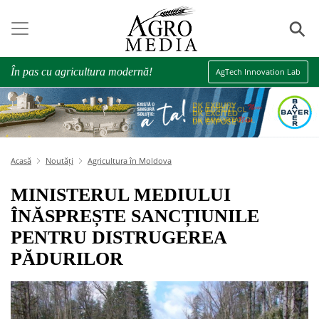
⚲
În pas cu agricultura modernă!
AgTech Innovation Lab
Acasă
Noutăți
Agricultura în Moldova
MINISTERUL MEDIULUI
ÎNĂSPREȘTE SANCȚIUNILE
PENTRU DISTRUGEREA
PĂDURILOR