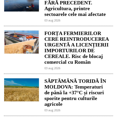
FĂRĂ PRECEDENT.
Agricultura, printre
sectoarele cele mai afectate
03 aug 2026
FORȚA FERMIERILOR
CERE REINTRODUCEREA
URGENTĂ A LICENȚIERII
IMPORTURILOR DE
CEREALE. Risc de blocaj
comercial cu Român
03 aug 2026
SĂPTĂMÂNĂ TORIDĂ ÎN
MOLDOVA: Temperaturi
de până la +37°C și riscuri
sporite pentru culturile
agricole
03 aug 2026