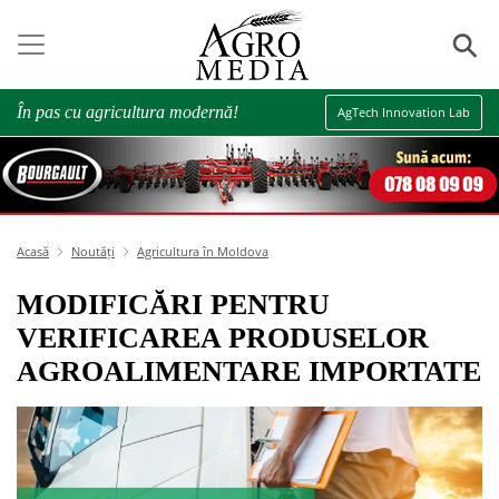
⚲
În pas cu agricultura modernă!
AgTech Innovation Lab
Acasă
Noutăți
Agricultura în Moldova
MODIFICĂRI PENTRU
VERIFICAREA PRODUSELOR
AGROALIMENTARE IMPORTATE