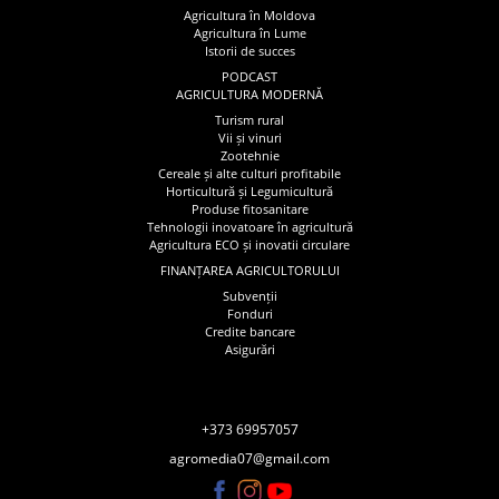
Agricultura în Moldova
Agricultura în Lume
Istorii de succes
PODCAST
AGRICULTURA MODERNĂ
Turism rural
Vii și vinuri
Zootehnie
Cereale și alte culturi profitabile
Horticultură și Legumicultură
Produse fitosanitare
Tehnologii inovatoare în agricultură
Agricultura ECO și inovatii circulare
FINANȚAREA AGRICULTORULUI
Subvenții
Fonduri
Credite bancare
Asigurări
+373 69957057
agromedia07@gmail.com