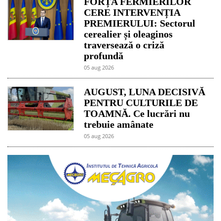
FORȚA FERMIERILOR
CERE INTERVENȚIA
PREMIERULUI: Sectorul
cerealier și oleaginos
traversează o criză
profundă
05 aug 2026
AUGUST, LUNA DECISIVĂ
PENTRU CULTURILE DE
TOAMNĂ. Ce lucrări nu
trebuie amânate
05 aug 2026