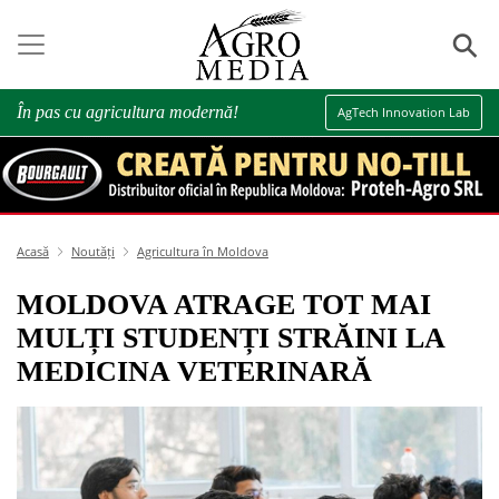
⚲
În pas cu agricultura modernă!
AgTech Innovation Lab
Acasă
Noutăți
Agricultura în Moldova
MOLDOVA ATRAGE TOT MAI
MULȚI STUDENȚI STRĂINI LA
MEDICINA VETERINARĂ