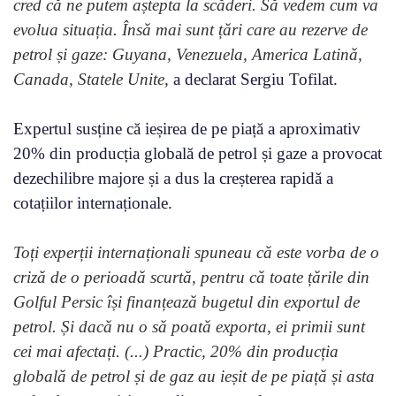
cred că ne putem aștepta la scăderi. Să vedem cum va
evolua situația. Însă mai sunt țări care au rezerve de
petrol și gaze: Guyana, Venezuela, America Latină,
Canada, Statele Unite,
a declarat Sergiu Tofilat.
Expertul susține că ieșirea de pe piață a aproximativ
20% din producția globală de petrol și gaze a provocat
dezechilibre majore și a dus la creșterea rapidă a
cotațiilor internaționale.
Toți experții internaționali spuneau că este vorba de o
criză de o perioadă scurtă, pentru că toate țările din
Golful Persic își finanțează bugetul din exportul de
petrol. Și dacă nu o să poată exporta, ei primii sunt
cei mai afectați. (...) Practic, 20% din producția
globală de petrol și de gaz au ieșit de pe piață și asta