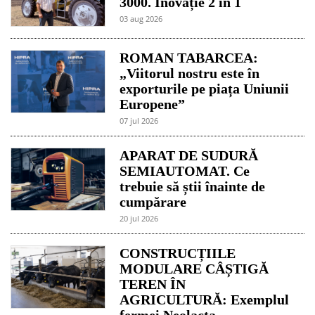
3000. Inovație 2 în 1
03 aug 2026
ROMAN TABARCEA:
„Viitorul nostru este în
exporturile pe piața Uniunii
Europene”
07 jul 2026
APARAT DE SUDURĂ
SEMIAUTOMAT. Ce
trebuie să știi înainte de
cumpărare
20 jul 2026
CONSTRUCȚIILE
MODULARE CÂȘTIGĂ
TEREN ÎN
AGRICULTURĂ: Exemplul
fermei Neolacta