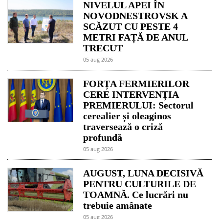
NIVELUL APEI ÎN
NOVODNESTROVSK A
SCĂZUT CU PESTE 4
METRI FAȚĂ DE ANUL
TRECUT
05 aug 2026
FORȚA FERMIERILOR
CERE INTERVENȚIA
PREMIERULUI: Sectorul
cerealier și oleaginos
traversează o criză
profundă
05 aug 2026
AUGUST, LUNA DECISIVĂ
PENTRU CULTURILE DE
TOAMNĂ. Ce lucrări nu
trebuie amânate
05 aug 2026