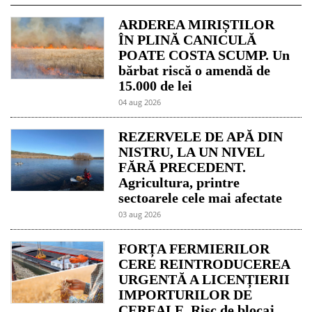
ARDEREA MIRIȘTILOR
ÎN PLINĂ CANICULĂ
POATE COSTA SCUMP. Un
bărbat riscă o amendă de
15.000 de lei
04 aug 2026
REZERVELE DE APĂ DIN
NISTRU, LA UN NIVEL
FĂRĂ PRECEDENT.
Agricultura, printre
sectoarele cele mai afectate
03 aug 2026
FORȚA FERMIERILOR
CERE REINTRODUCEREA
URGENTĂ A LICENȚIERII
IMPORTURILOR DE
CEREALE. Risc de blocaj