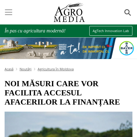
⚲
În pas cu agricultura modernă!
AgTech Innovation Lab
Acasă
Noutăți
Agricultura în Moldova
NOI MĂSURI CARE VOR
FACILITA ACCESUL
AFACERILOR LA FINANȚARE