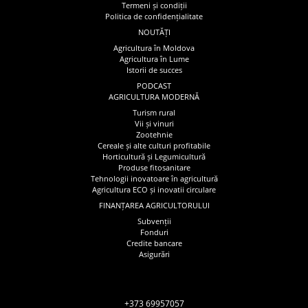
Termeni și condiții
Politica de confidențialitate
NOUTĂȚI
Agricultura în Moldova
Agricultura în Lume
Istorii de succes
PODCAST
AGRICULTURA MODERNĂ
Turism rural
Vii și vinuri
Zootehnie
Cereale și alte culturi profitabile
Horticultură și Legumicultură
Produse fitosanitare
Tehnologii inovatoare în agricultură
Agricultura ECO și inovatii circulare
FINANȚAREA AGRICULTORULUI
Subvenții
Fonduri
Credite bancare
Asigurări
+373 69957057