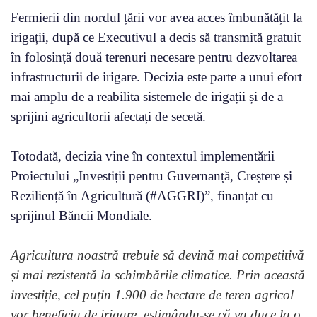
Fermierii din nordul țării vor avea acces îmbunătățit la
irigații, după ce Executivul a decis să transmită gratuit
în folosință două terenuri necesare pentru dezvoltarea
infrastructurii de irigare. Decizia este parte a unui efort
mai amplu de a reabilita sistemele de irigații și de a
sprijini agricultorii afectați de secetă.
Totodată, decizia vine în contextul implementării
Proiectului „Investiții pentru Guvernanță, Creștere și
Reziliență în Agricultură (#AGGRI)”, finanțat cu
sprijinul Băncii Mondiale.
Agricultura noastră trebuie să devină mai competitivă
și mai rezistentă la schimbările climatice. Prin această
investiție, cel puțin 1.900 de hectare de teren agricol
vor beneficia de irigare, estimându-se că va duce la o