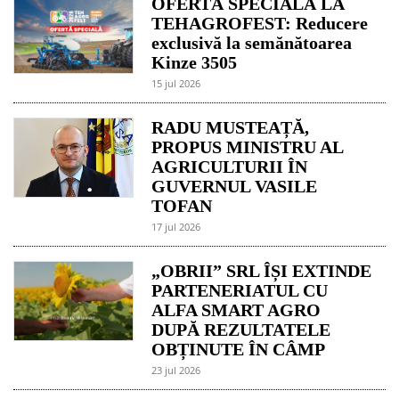
OFERTĂ SPECIALĂ LA
TEHAGROFEST: Reducere
exclusivă la semănătoarea
Kinze 3505
15 jul 2026
RADU MUSTEAȚĂ,
PROPUS MINISTRU AL
AGRICULTURII ÎN
GUVERNUL VASILE
TOFAN
17 jul 2026
„OBRII” SRL ÎȘI EXTINDE
PARTENERIATUL CU
ALFA SMART AGRO
DUPĂ REZULTATELE
OBȚINUTE ÎN CÂMP
23 jul 2026