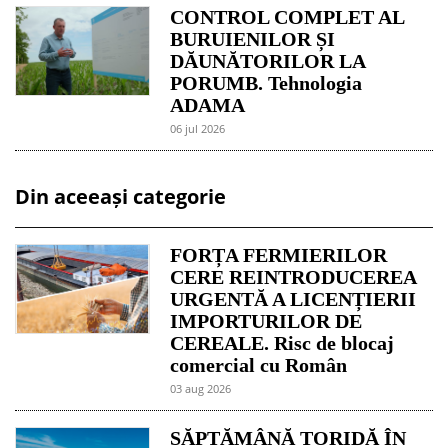
CONTROL COMPLET AL
BURUIENILOR ȘI
DĂUNĂTORILOR LA
PORUMB. Tehnologia
ADAMA
06 jul 2026
Din aceeași categorie
FORȚA FERMIERILOR
CERE REINTRODUCEREA
URGENTĂ A LICENȚIERII
IMPORTURILOR DE
CEREALE. Risc de blocaj
comercial cu Român
03 aug 2026
SĂPTĂMÂNĂ TORIDĂ ÎN