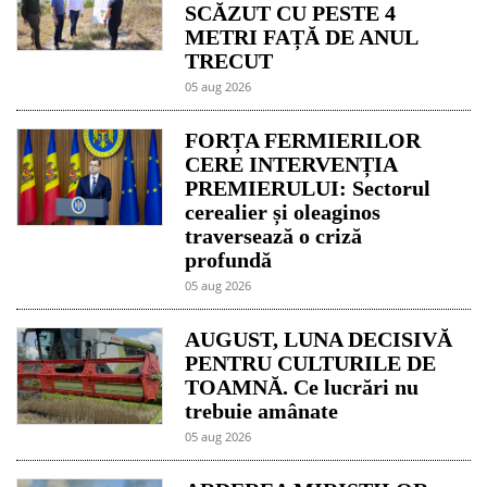
SCĂZUT CU PESTE 4
METRI FAȚĂ DE ANUL
TRECUT
05 aug 2026
FORȚA FERMIERILOR
CERE INTERVENȚIA
PREMIERULUI: Sectorul
cerealier și oleaginos
traversează o criză
profundă
05 aug 2026
AUGUST, LUNA DECISIVĂ
PENTRU CULTURILE DE
TOAMNĂ. Ce lucrări nu
trebuie amânate
05 aug 2026