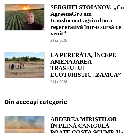
SERGHEI STOIANOV: „Cu
AgreenaGro am
transformat agricultura
regenerativă într-o sursă de
venit”
28 jul 2026
LA PERERÂTA, ÎNCEPE
AMENAJAREA
TRASEULUI
ECOTURISTIC „ZAMCA”
09 jul 2026
Din aceeași categorie
ARDEREA MIRIȘTILOR
ÎN PLINĂ CANICULĂ
POATE COSTA SCUMP. Un