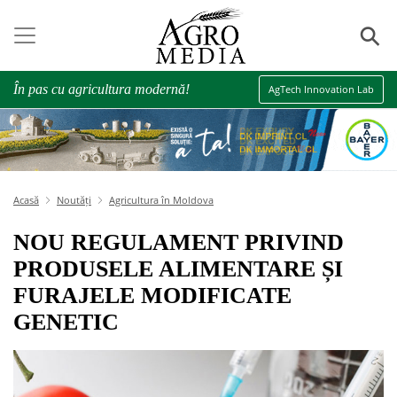
⚲
În pas cu agricultura modernă!
AgTech Innovation Lab
Acasă
Noutăți
Agricultura în Moldova
NOU REGULAMENT PRIVIND
PRODUSELE ALIMENTARE ȘI
FURAJELE MODIFICATE
GENETIC