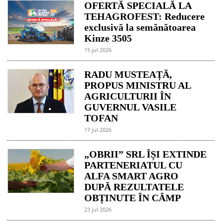
OFERTĂ SPECIALĂ LA
TEHAGROFEST: Reducere
exclusivă la semănătoarea
Kinze 3505
15 jul 2026
RADU MUSTEAȚĂ,
PROPUS MINISTRU AL
AGRICULTURII ÎN
GUVERNUL VASILE
TOFAN
17 jul 2026
„OBRII” SRL ÎȘI EXTINDE
PARTENERIATUL CU
ALFA SMART AGRO
DUPĂ REZULTATELE
OBȚINUTE ÎN CÂMP
23 jul 2026