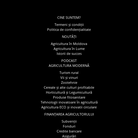
CINE SUNTEM?
Termeni și condiții
Politica de confidențialitate
NOUTĂȚI
Agricultura în Moldova
Agricultura în Lume
Istorii de succes
PODCAST
AGRICULTURA MODERNĂ
Turism rural
Vii și vinuri
Zootehnie
Cereale și alte culturi profitabile
Horticultură și Legumicultură
Produse fitosanitare
Tehnologii inovatoare în agricultură
Agricultura ECO și inovatii circulare
FINANȚAREA AGRICULTORULUI
Subvenții
Fonduri
Credite bancare
Asigurări