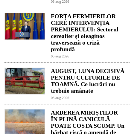
05 aug 2026
FORȚA FERMIERILOR
CERE INTERVENȚIA
PREMIERULUI: Sectorul
cerealier și oleaginos
traversează o criză
profundă
05 aug 2026
AUGUST, LUNA DECISIVĂ
PENTRU CULTURILE DE
TOAMNĂ. Ce lucrări nu
trebuie amânate
05 aug 2026
ARDEREA MIRIȘTILOR
ÎN PLINĂ CANICULĂ
POATE COSTA SCUMP. Un
bărbat riscă o amendă de