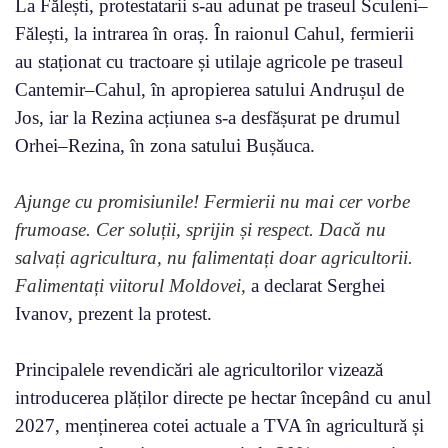
La Fălești, protestatarii s-au adunat pe traseul Sculeni–
Fălești, la intrarea în oraș. În raionul Cahul, fermierii
au staționat cu tractoare și utilaje agricole pe traseul
Cantemir–Cahul, în apropierea satului Andrușul de
Jos, iar la Rezina acțiunea s-a desfășurat pe drumul
Orhei–Rezina, în zona satului Bușăuca.
Ajunge cu promisiunile! Fermierii nu mai cer vorbe
frumoase. Cer soluții, sprijin și respect. Dacă nu
salvați agricultura, nu falimentați doar agricultorii.
Falimentați viitorul Moldovei,
a declarat Serghei
Ivanov, prezent la protest.
Principalele revendicări ale agricultorilor vizează
introducerea plăților directe pe hectar începând cu anul
2027, menținerea cotei actuale a TVA în agricultură și