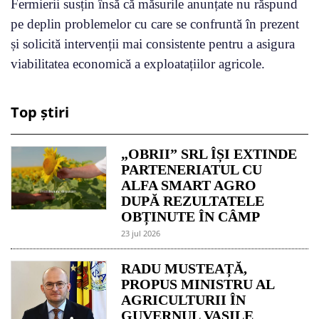
Fermierii susțin însă că măsurile anunțate nu răspund
pe deplin problemelor cu care se confruntă în prezent
și solicită intervenții mai consistente pentru a asigura
viabilitatea economică a exploatațiilor agricole.
Top știri
„OBRII” SRL ÎȘI EXTINDE
PARTENERIATUL CU
ALFA SMART AGRO
DUPĂ REZULTATELE
OBȚINUTE ÎN CÂMP
23 jul 2026
RADU MUSTEAȚĂ,
PROPUS MINISTRU AL
AGRICULTURII ÎN
GUVERNUL VASILE