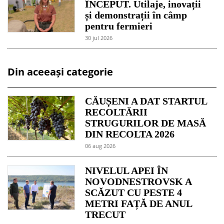
ÎNCEPUT. Utilaje, inovații
și demonstrații în câmp
pentru fermieri
30 jul 2026
Din aceeași categorie
CĂUȘENI A DAT STARTUL
RECOLTĂRII
STRUGURILOR DE MASĂ
DIN RECOLTA 2026
06 aug 2026
NIVELUL APEI ÎN
NOVODNESTROVSK A
SCĂZUT CU PESTE 4
METRI FAȚĂ DE ANUL
TRECUT