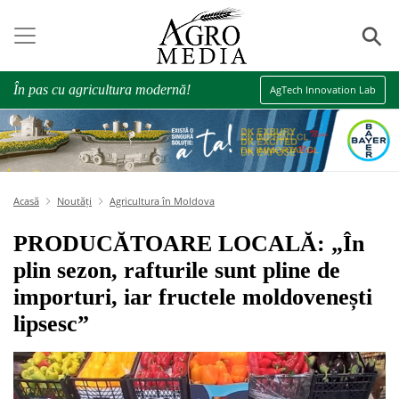
⚲
În pas cu agricultura modernă!
AgTech Innovation Lab
Acasă
Noutăți
Agricultura în Moldova
PRODUCĂTOARE LOCALĂ: „În
plin sezon, rafturile sunt pline de
importuri, iar fructele moldovenești
lipsesc”