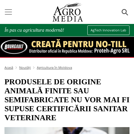
⚲
În pas cu agricultura modernă!
AgTech Innovation Lab
Acasă
Noutăți
Agricultura în Moldova
PRODUSELE DE ORIGINE
ANIMALĂ FINITE SAU
SEMIFABRICATE NU VOR MAI FI
SUPUSE CERTIFICĂRII SANITAR
VETERINARE