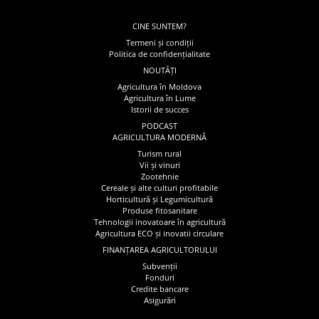
CINE SUNTEM?
Termeni și condiții
Politica de confidențialitate
NOUTĂȚI
Agricultura în Moldova
Agricultura în Lume
Istorii de succes
PODCAST
AGRICULTURA MODERNĂ
Turism rural
Vii și vinuri
Zootehnie
Cereale și alte culturi profitabile
Horticultură și Legumicultură
Produse fitosanitare
Tehnologii inovatoare în agricultură
Agricultura ECO și inovatii circulare
FINANȚAREA AGRICULTORULUI
Subvenții
Fonduri
Credite bancare
Asigurări