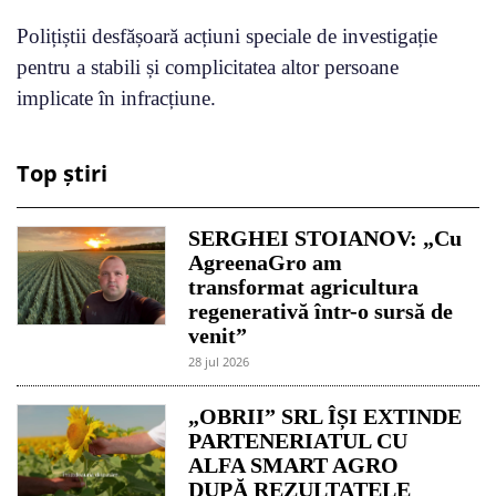
Polițiștii desfășoară acțiuni speciale de investigație
pentru a stabili și complicitatea altor persoane
implicate în infracțiune.
Top știri
SERGHEI STOIANOV: „Cu
AgreenaGro am
transformat agricultura
regenerativă într-o sursă de
venit”
28 jul 2026
„OBRII” SRL ÎȘI EXTINDE
PARTENERIATUL CU
ALFA SMART AGRO
DUPĂ REZULTATELE