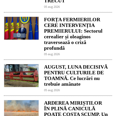
TRECUT
05 aug 2026
FORȚA FERMIERILOR
CERE INTERVENȚIA
PREMIERULUI: Sectorul
cerealier și oleaginos
traversează o criză
profundă
05 aug 2026
AUGUST, LUNA DECISIVĂ
PENTRU CULTURILE DE
TOAMNĂ. Ce lucrări nu
trebuie amânate
05 aug 2026
ARDEREA MIRIȘTILOR
ÎN PLINĂ CANICULĂ
POATE COSTA SCUMP. Un