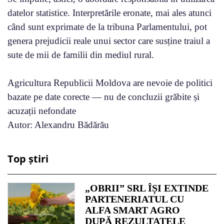
datelor statistice. Interpretările eronate, mai ales atunci
când sunt exprimate de la tribuna Parlamentului, pot
genera prejudicii reale unui sector care susține traiul a
sute de mii de familii din mediul rural.
Agricultura Republicii Moldova are nevoie de politici
bazate pe date corecte — nu de concluzii grăbite și
acuzații nefondate
Autor: Alexandru Bădărău
Top știri
„OBRII” SRL ÎȘI EXTINDE
PARTENERIATUL CU
ALFA SMART AGRO
DUPĂ REZULTATELE