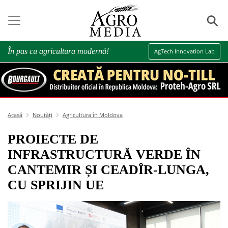
⚲
În pas cu agricultura modernă!
AgTech Innovation Lab
Acasă
Noutăți
Agricultura în Moldova
PROIECTE DE
INFRASTRUCTURĂ VERDE ÎN
CANTEMIR ȘI CEADÎR-LUNGA,
CU SPRIJIN UE