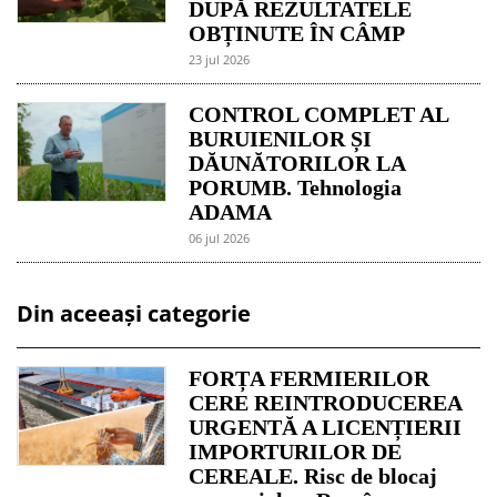
DUPĂ REZULTATELE
OBȚINUTE ÎN CÂMP
23 jul 2026
CONTROL COMPLET AL
BURUIENILOR ȘI
DĂUNĂTORILOR LA
PORUMB. Tehnologia
ADAMA
06 jul 2026
Din aceeași categorie
FORȚA FERMIERILOR
CERE REINTRODUCEREA
URGENTĂ A LICENȚIERII
IMPORTURILOR DE
CEREALE. Risc de blocaj