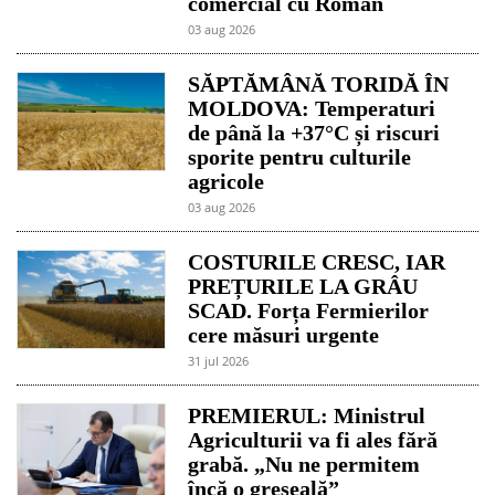
comercial cu Român
03 aug 2026
SĂPTĂMÂNĂ TORIDĂ ÎN
MOLDOVA: Temperaturi
de până la +37°C și riscuri
sporite pentru culturile
agricole
03 aug 2026
COSTURILE CRESC, IAR
PREȚURILE LA GRÂU
SCAD. Forța Fermierilor
cere măsuri urgente
31 jul 2026
PREMIERUL: Ministrul
Agriculturii va fi ales fără
grabă. „Nu ne permitem
încă o greșeală”