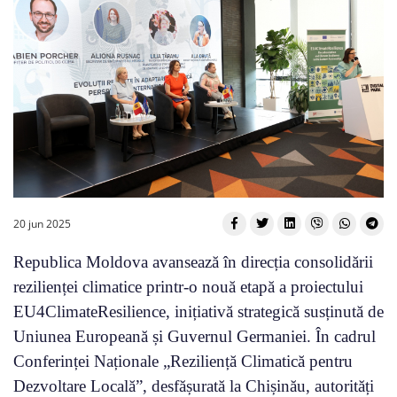
20 jun 2025
Republica Moldova avansează în direcția consolidării
rezilienței climatice printr-o nouă etapă a proiectului
EU4ClimateResilience, inițiativă strategică susținută de
Uniunea Europeană și Guvernul Germaniei. În cadrul
Conferinței Naționale „Reziliență Climatică pentru
Dezvoltare Locală”, desfășurată la Chișinău, autorități