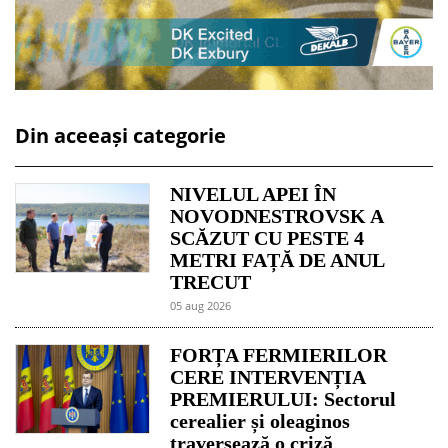
Din aceeași categorie
NIVELUL APEI ÎN
NOVODNESTROVSK A
SCĂZUT CU PESTE 4
METRI FAȚĂ DE ANUL
TRECUT
05 aug 2026
FORȚA FERMIERILOR
CERE INTERVENȚIA
PREMIERULUI: Sectorul
cerealier și oleaginos
traversează o criză