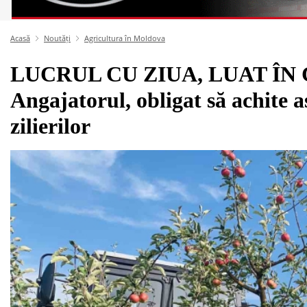
Acasă
Noutăți
Agricultura în Moldova
LUCRUL CU ZIUA, LUAT ÎN
Angajatorul, obligat să achite a
zilierilor