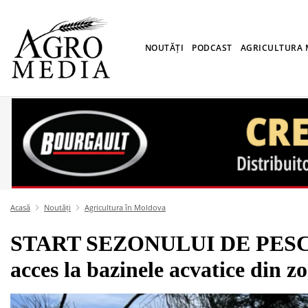
NOUTĂȚI
PODCAST
AGRICULTURA
Acasă
Noutăți
Agricultura în Moldova
START SEZONULUI DE PESCUIT
acces la bazinele acvatice din z