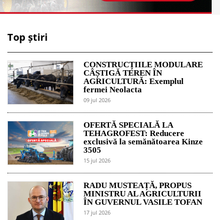
Top știri
CONSTRUCȚIILE MODULARE
CÂȘTIGĂ TEREN ÎN
AGRICULTURĂ: Exemplul
fermei Neolacta
09 jul 2026
OFERTĂ SPECIALĂ LA
TEHAGROFEST: Reducere
exclusivă la semănătoarea Kinze
3505
15 jul 2026
RADU MUSTEAȚĂ, PROPUS
MINISTRU AL AGRICULTURII
ÎN GUVERNUL VASILE TOFAN
17 jul 2026