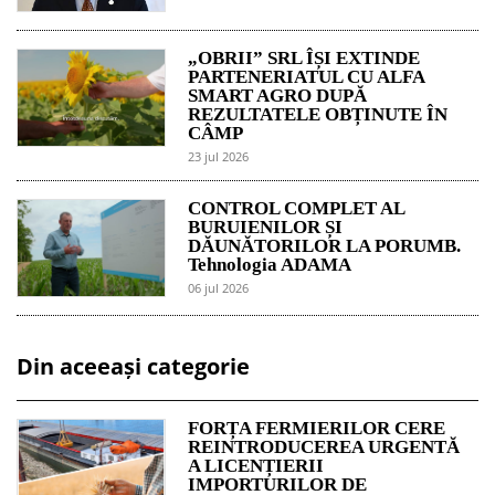
„OBRII” SRL ÎȘI EXTINDE
PARTENERIATUL CU ALFA
SMART AGRO DUPĂ
REZULTATELE OBȚINUTE ÎN
CÂMP
23 jul 2026
CONTROL COMPLET AL
BURUIENILOR ȘI
DĂUNĂTORILOR LA PORUMB.
Tehnologia ADAMA
06 jul 2026
Din aceeași categorie
FORȚA FERMIERILOR CERE
REINTRODUCEREA URGENTĂ
A LICENȚIERII
IMPORTURILOR DE