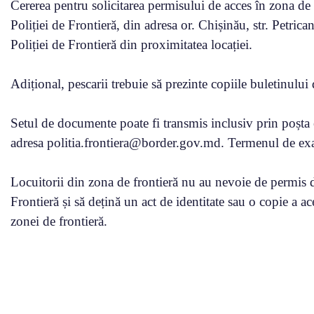
Cererea pentru solicitarea permisului de acces în zona de 
Poliției de Frontieră, din adresa or. Chișinău, str. Petrican
Poliției de Frontieră din proximitatea locației.
Adițional, pescarii trebuie să prezinte copiile buletinului 
Setul de documente poate fi transmis inclusiv prin poșta e
adresa politia.frontiera@border.gov.md. Termenul de exami
Locuitorii din zona de frontieră nu au nevoie de permis de 
Frontieră și să dețină un act de identitate sau o copie a a
zonei de frontieră.