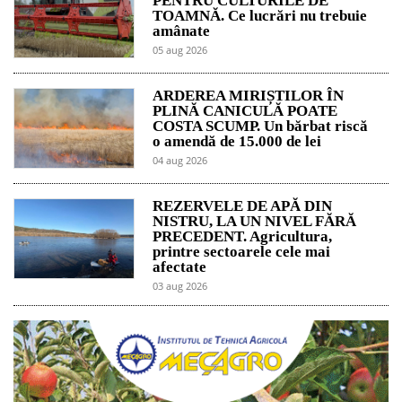
PENTRU CULTURILE DE
TOAMNĂ. Ce lucrări nu trebuie
amânate
05 aug 2026
ARDEREA MIRIȘTILOR ÎN
PLINĂ CANICULĂ POATE
COSTA SCUMP. Un bărbat riscă
o amendă de 15.000 de lei
04 aug 2026
REZERVELE DE APĂ DIN
NISTRU, LA UN NIVEL FĂRĂ
PRECEDENT. Agricultura,
printre sectoarele cele mai
afectate
03 aug 2026