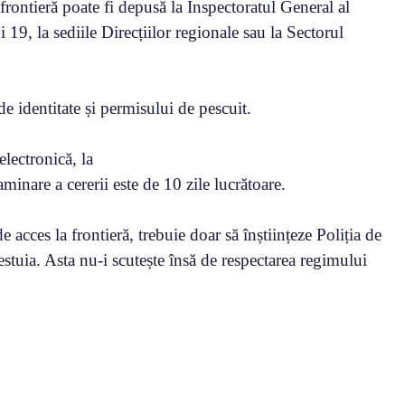
frontieră poate fi depusă la Inspectoratul General al
i 19, la sediile Direcțiilor regionale sau la Sectorul
de identitate și permisului de pescuit.
lectronică, la
nare a cererii este de 10 zile lucrătoare.
acces la frontieră, trebuie doar să înștiințeze Poliția de
cestuia. Asta nu-i scutește însă de respectarea regimului