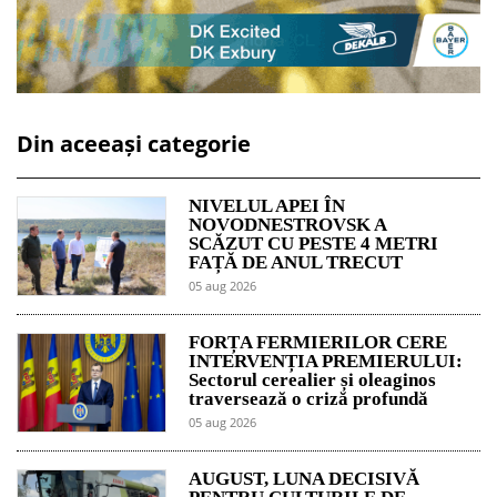
Din aceeași categorie
NIVELUL APEI ÎN
NOVODNESTROVSK A
SCĂZUT CU PESTE 4 METRI
FAȚĂ DE ANUL TRECUT
05 aug 2026
FORȚA FERMIERILOR CERE
INTERVENȚIA PREMIERULUI:
Sectorul cerealier și oleaginos
traversează o criză profundă
05 aug 2026
AUGUST, LUNA DECISIVĂ