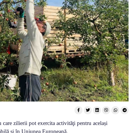
are zilierii pot exercita activităţi pentru același
abilă și în Uniunea Europeană.