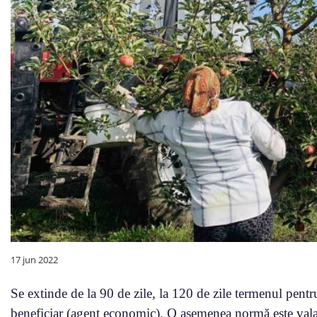
17 jun 2022
Se extinde de la 90 de zile, la 120 de zile termenul pentru c
beneficiar (agent economic). O asemenea normă este val