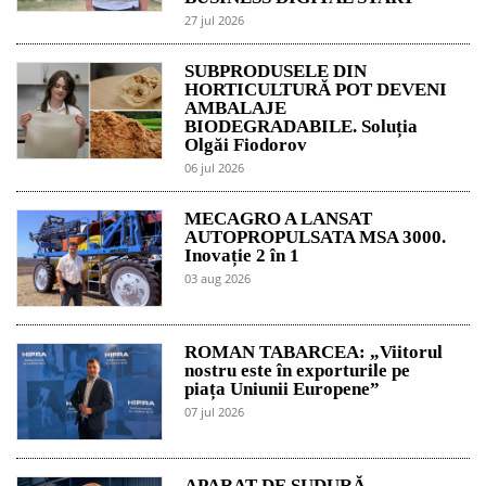
27 jul 2026
SUBPRODUSELE DIN
HORTICULTURĂ POT DEVENI
AMBALAJE
BIODEGRADABILE. Soluția
Olgăi Fiodorov
06 jul 2026
MECAGRO A LANSAT
AUTOPROPULSATA MSA 3000.
Inovație 2 în 1
03 aug 2026
ROMAN TABARCEA: „Viitorul
nostru este în exporturile pe
piața Uniunii Europene”
07 jul 2026
APARAT DE SUDURĂ