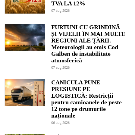
TVA LA 12%
07 aug 2026
FURTUNI CU GRINDINĂ
ȘI VIJELII ÎN MAI MULTE
REGIUNI ALE ȚĂRII.
Meteorologii au emis Cod
Galben de instabilitate
atmosferică
07 aug 2026
CANICULA PUNE
PRESIUNE PE
LOGISTICĂ: Restricții
pentru camioanele de peste
12 tone pe drumurile
naționale
06 aug 2026