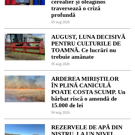
cerealier și oleaginos
traversează o criză
profundă
05 aug 2026
AUGUST, LUNA DECISIVĂ
PENTRU CULTURILE DE
TOAMNĂ. Ce lucrări nu
trebuie amânate
05 aug 2026
ARDEREA MIRIȘTILOR
ÎN PLINĂ CANICULĂ
POATE COSTA SCUMP. Un
bărbat riscă o amendă de
15.000 de lei
04 aug 2026
REZERVELE DE APĂ DIN
NISTRU, LA UN NIVEL