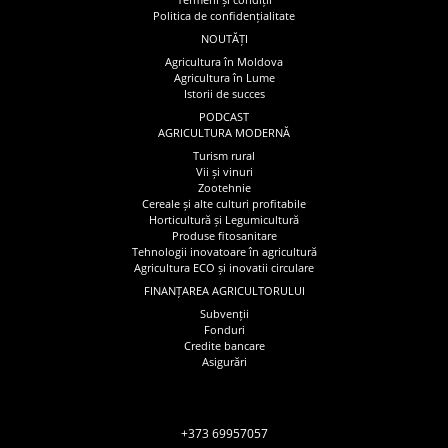
Politica de confidențialitate
NOUTĂȚI
Agricultura în Moldova
Agricultura în Lume
Istorii de succes
PODCAST
AGRICULTURA MODERNĂ
Turism rural
Vii și vinuri
Zootehnie
Cereale și alte culturi profitabile
Horticultură și Legumicultură
Produse fitosanitare
Tehnologii inovatoare în agricultură
Agricultura ECO și inovatii circulare
FINANȚAREA AGRICULTORULUI
Subvenții
Fonduri
Credite bancare
Asigurări
+373 69957057