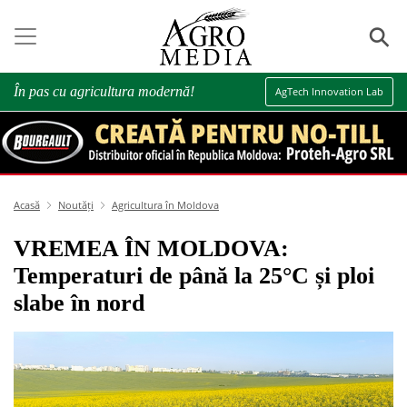
⚲
În pas cu agricultura modernă!
AgTech Innovation Lab
Acasă
Noutăți
Agricultura în Moldova
VREMEA ÎN MOLDOVA:
Temperaturi de până la 25°C și ploi
slabe în nord