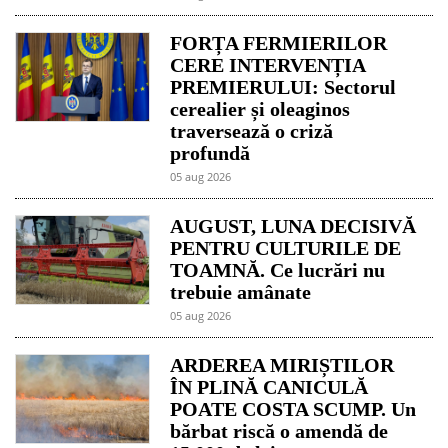
FORȚA FERMIERILOR
CERE INTERVENȚIA
PREMIERULUI: Sectorul
cerealier și oleaginos
traversează o criză
profundă
05 aug 2026
AUGUST, LUNA DECISIVĂ
PENTRU CULTURILE DE
TOAMNĂ. Ce lucrări nu
trebuie amânate
05 aug 2026
ARDEREA MIRIȘTILOR
ÎN PLINĂ CANICULĂ
POATE COSTA SCUMP. Un
bărbat riscă o amendă de