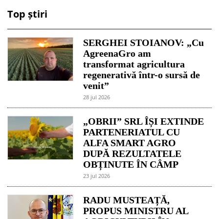
Top știri
SERGHEI STOIANOV: „Cu
AgreenaGro am
transformat agricultura
regenerativă într-o sursă de
venit”
28 jul 2026
„OBRII” SRL ÎȘI EXTINDE
PARTENERIATUL CU
ALFA SMART AGRO
DUPĂ REZULTATELE
OBȚINUTE ÎN CÂMP
23 jul 2026
RADU MUSTEAȚĂ,
PROPUS MINISTRU AL