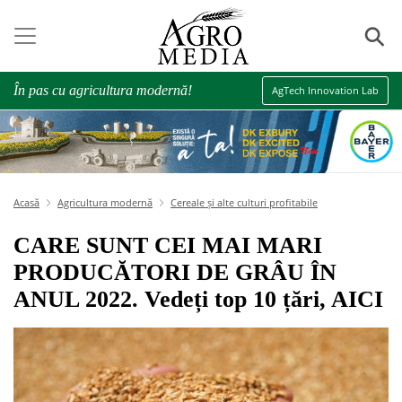
⚲
În pas cu agricultura modernă!
AgTech Innovation Lab
Acasă
Agricultura modernă
Cereale și alte culturi profitabile
CARE SUNT CEI MAI MARI
PRODUCĂTORI DE GRÂU ÎN
ANUL 2022. Vedeți top 10 țări, AICI