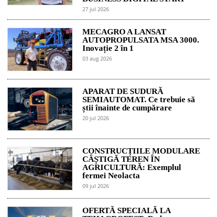
27 jul 2026
MECAGRO A LANSAT
AUTOPROPULSATA MSA 3000.
Inovație 2 în 1
03 aug 2026
APARAT DE SUDURĂ
SEMIAUTOMAT. Ce trebuie să
știi înainte de cumpărare
20 jul 2026
CONSTRUCȚIILE MODULARE
CÂȘTIGĂ TEREN ÎN
AGRICULTURĂ: Exemplul
fermei Neolacta
09 jul 2026
OFERTĂ SPECIALĂ LA