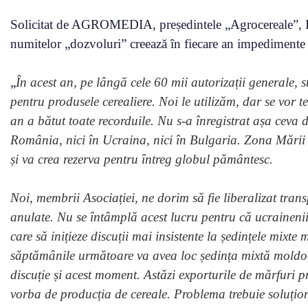
Solicitat de AGROMEDIA, președintele „Agrocereale”, I
numitelor „dozvoluri” creează în fiecare an impedimente t
„
În acest an, pe lângă cele 60 mii autorizații generale, s
pentru produsele cerealiere. Noi le utilizăm, dar se vor 
an a bătut toate recorduile. Nu s-a înregistrat așa ceva d
România, nici în Ucraina, nici în Bulgaria. Zona Mării n
și va crea rezerva pentru întreg globul pământesc.
Noi, membrii Asociației, ne dorim să fie liberalizat transp
anulate. Nu se întâmplă acest lucru pentru că ucrainen
care să inițieze discuții mai insistente la ședințele mixt
săptămânile următoare va avea loc ședința mixtă moldo
discuție și acest moment. Astăzi exporturile de mărfuri p
vorba de producția de cereale. Problema trebuie soluțio