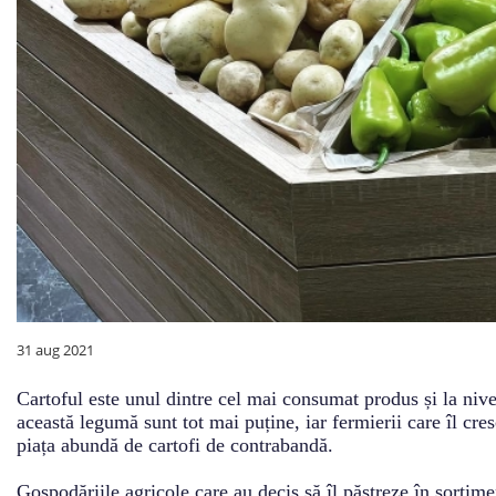
31 aug 2021
Cartoful este unul dintre cel mai consumat produs și la nivel
această legumă sunt tot mai puține, iar fermierii care îl cres
piața abundă de cartofi de contrabandă.
Gospodăriile agricole care au decis să îl păstreze în sortime