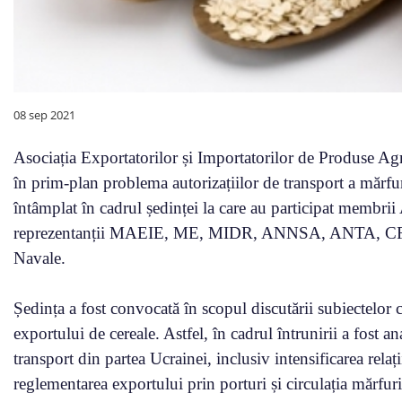
08 sep 2021
Asociația Exportatorilor și Importatorilor de Produse
în prim-plan problema autorizațiilor de transport a mărfur
întâmplat în cadrul ședinței la care au participat membrii
reprezentanții MAEIE, ME, MIDR, ANNSA, ANTA, CFM, ai
Navale.
Ședința a fost convocată în scopul discutării subiectelor ce 
exportului de cereale. Astfel, în cadrul întrunirii a fost an
transport din partea Ucrainei, inclusiv intensificarea relați
reglementarea exportului prin porturi și circulația mărfuril