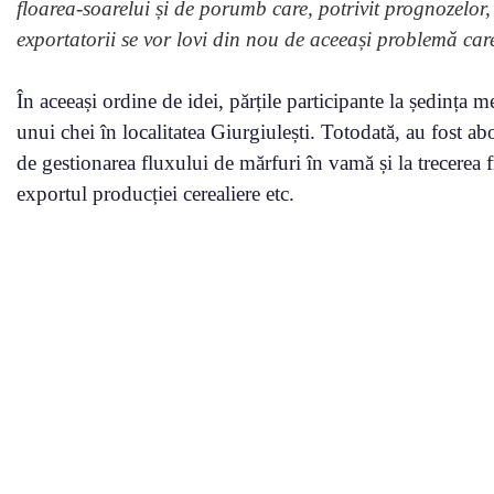
floarea-soarelui și de porumb care, potrivit prognozelor,
exportatorii se vor lovi din nou de aceeași problemă care
În aceeași ordine de idei, părțile participante la ședința m
unui chei în localitatea Giurgiulești. Totodată, au fost abo
de gestionarea fluxului de mărfuri în vamă și la trecerea fr
exportul producției cerealiere etc.