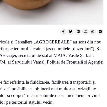
 Agricole și Cerealiere „AGROCEREALE” au scos din nou
ilor pe teritorul Ucrainei (așa-numitele „dozvoluri”). S-a
 Asociaței, secretarul de stat al MAIA, Vasile Șarban,
 Serviciului Vamal, Poliției de Frontieră și Agenției
fac referință la fluidizarea, facilitarea transportării și
alizată posibilitatea obținerii mai multor autorizații de
ilor și cooperării cu instituțiile de stat ucrainene privind
or pe teritoriul statului vecin.