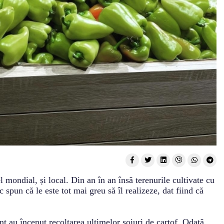
 mondial, și local. Din an în an însă terenurile cultivate cu
c spun că le este tot mai greu să îl realizeze, dat fiind că
nt au început recoltarea ultimelor soiuri de cartof. Odată