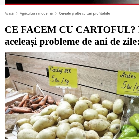
Acasă
Agricultura modernă
Cereale și alte culturi profitabile
CE FACEM CU CARTOFUL? Fermi
aceleași probleme de ani de zile