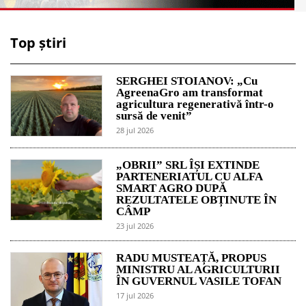
Top știri
SERGHEI STOIANOV: „Cu
AgreenaGro am transformat
agricultura regenerativă într-o
sursă de venit”
28 jul 2026
„OBRII” SRL ÎȘI EXTINDE
PARTENERIATUL CU ALFA
SMART AGRO DUPĂ
REZULTATELE OBȚINUTE ÎN
CÂMP
23 jul 2026
RADU MUSTEAȚĂ, PROPUS
MINISTRU AL AGRICULTURII
ÎN GUVERNUL VASILE TOFAN
17 jul 2026