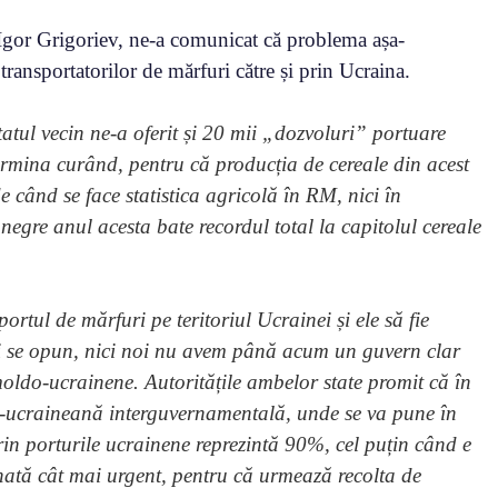
gor Grigoriev, ne-a comunicat că problema așa-
ransportatorilor de mărfuri către și prin Ucraina.
tatul vecin ne-a oferit și 20 mii „dozvoluri” portuare
termina curând, pentru că producția de cereale din acest
e când se face statistica agricolă în RM, nici în
egre anul acesta bate recordul total la capitolul cereale
ortul de mărfuri pe teritoriul Ucrainei și ele să fie
ii se opun, nici noi nu avem până acum un guvern clar
e moldo-ucrainene. Autoritățile ambelor state promit că în
-ucraineană interguvernamentală, unde se va pune în
rin porturile ucrainene reprezintă 90%, cel puțin când e
nată cât mai urgent, pentru că urmează recolta de