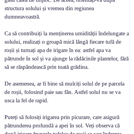
structura solului și vremea din regiunea
dumneavoastră.
Ca să contribuiți la menținerea umidității îndelungate a
solului, realizați o groapă mică lângă fiecare tufă de
roșii și turnați apa de irigare în ea: astfel apa va
pătrunde în sol și va ajunge la rădăcinile plantelor, fără
să se răspândească prin toată grădina.
De asemenea, ar fi bine să mulciți solul de pe parcela
de roșii, folosind paie sau fân. Astfel solul nu se va
usca la fel de rapid.
Puteți să folosiți irigarea prin picurare, care asigură
pătrunderea profundă a apei în sol. Veți observa că
după irigare frunzele tufelor de roșii se vor îndrepta.