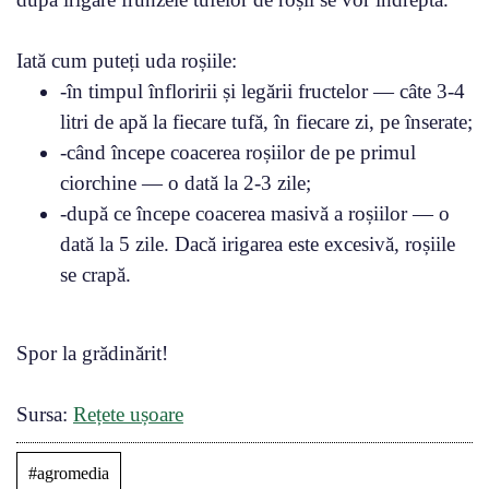
Iată cum puteți uda roșiile:
-în timpul înfloririi și legării fructelor — câte 3-4
litri de apă la fiecare tufă, în fiecare zi, pe înserate;
-când începe coacerea roșiilor de pe primul
ciorchine — o dată la 2-3 zile;
-după ce începe coacerea masivă a roșiilor — o
dată la 5 zile. Dacă irigarea este excesivă, roșiile
se crapă.
Spor la grădinărit!
Sursa:
Rețete ușoare
#agromedia