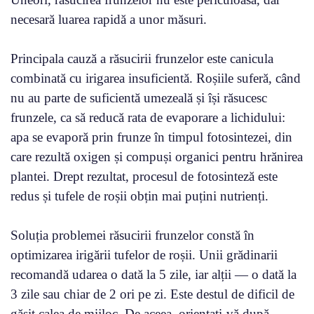
necesară luarea rapidă a unor măsuri.
Principala cauză a răsucirii frunzelor este canicula
combinată cu irigarea insuficientă. Roșiile suferă, când
nu au parte de suficientă umezeală și își răsucesc
frunzele, ca să reducă rata de evaporare a lichidului:
apa se evaporă prin frunze în timpul fotosintezei, din
care rezultă oxigen și compuși organici pentru hrănirea
plantei. Drept rezultat, procesul de fotosinteză este
redus și tufele de roșii obțin mai puțini nutrienți.
Soluția problemei răsucirii frunzelor constă în
optimizarea irigării tufelor de roșii. Unii grădinarii
recomandă udarea o dată la 5 zile, iar alții — o dată la
3 zile sau chiar de 2 ori pe zi. Este destul de dificil de
găsit calea de mijloc. De aceea, orientați-vă după