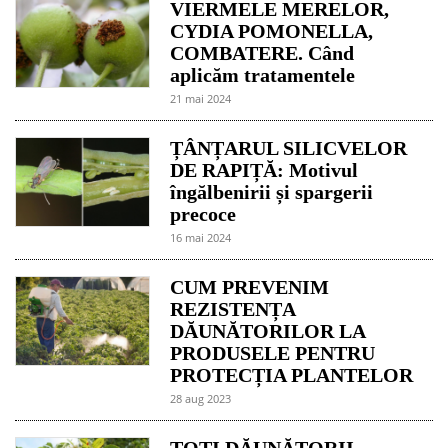
VIERMELE MERELOR,
CYDIA POMONELLA,
COMBATERE. Când
aplicăm tratamentele
21 mai 2024
ȚÂNȚARUL SILICVELOR
DE RAPIȚĂ: Motivul
îngălbenirii și spargerii
precoce
16 mai 2024
CUM PREVENIM
REZISTENȚA
DĂUNĂTORILOR LA
PRODUSELE PENTRU
PROTECȚIA PLANTELOR
28 aug 2023
TOȚI DĂUNĂTORII