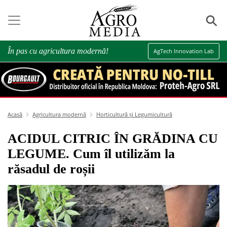
⚲
În pas cu agricultura modernă!
AgTech Innovation Lab
Acasă
Agricultura modernă
Horticultură și Legumicultură
ACIDUL CITRIC ÎN GRĂDINA CU
LEGUME. Cum îl utilizăm la
răsadul de roșii