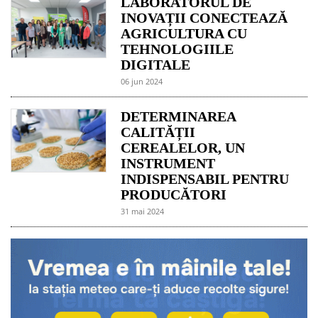
LABORATORUL DE
INOVAȚII CONECTEAZĂ
AGRICULTURA CU
TEHNOLOGIILE
DIGITALE
06 jun 2024
DETERMINAREA
CALITĂȚII
CEREALELOR, UN
INSTRUMENT
INDISPENSABIL PENTRU
PRODUCĂTORI
31 mai 2024