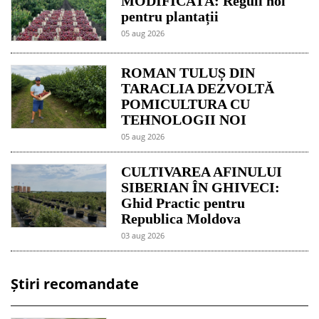
MODIFICATĂ: Reguli noi
pentru plantații
05 aug 2026
ROMAN TULUȘ DIN
TARACLIA DEZVOLTĂ
POMICULTURA CU
TEHNOLOGII NOI
05 aug 2026
CULTIVAREA AFINULUI
SIBERIAN ÎN GHIVECI:
Ghid Practic pentru
Republica Moldova
03 aug 2026
Știri recomandate