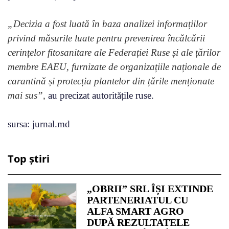
„Decizia a fost luată în baza analizei informațiilor
privind măsurile luate pentru prevenirea încălcării
cerințelor fitosanitare ale Federației Ruse și ale țărilor
membre EAEU, furnizate de organizațiile naționale de
carantină și protecția plantelor din țările menționate
mai sus”,
au precizat autoritățile ruse.
sursa: jurnal.md
Top știri
„OBRII” SRL ÎȘI EXTINDE
PARTENERIATUL CU
ALFA SMART AGRO
DUPĂ REZULTATELE