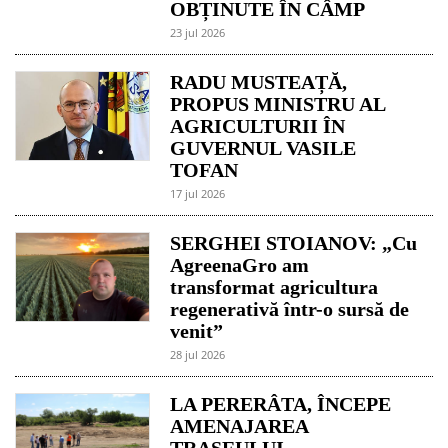
OBȚINUTE ÎN CÂMP
23 jul 2026
RADU MUSTEAȚĂ,
PROPUS MINISTRU AL
AGRICULTURII ÎN
GUVERNUL VASILE
TOFAN
17 jul 2026
SERGHEI STOIANOV: „Cu
AgreenaGro am
transformat agricultura
regenerativă într-o sursă de
venit”
28 jul 2026
LA PERERÂTA, ÎNCEPE
AMENAJAREA
TRASEULUI