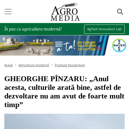
⚲
În pas cu agricultura modernă!
AgTech Innovation Lab
Acasă
Agricultura modernă
Produse fitosanitare
GHEORGHE PÎNZARU: „Anul
acesta, culturile arată bine, astfel de
dezvoltare nu am avut de foarte mult
timp”