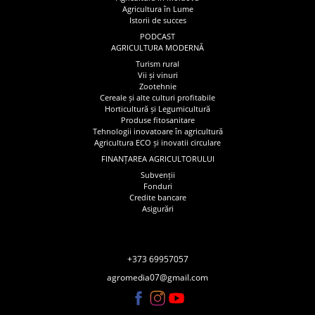
Agricultura în Lume
Istorii de succes
PODCAST
AGRICULTURA MODERNĂ
Turism rural
Vii și vinuri
Zootehnie
Cereale și alte culturi profitabile
Horticultură și Legumicultură
Produse fitosanitare
Tehnologii inovatoare în agricultură
Agricultura ECO și inovatii circulare
FINANȚAREA AGRICULTORULUI
Subvenții
Fonduri
Credite bancare
Asigurări
+373 69957057
agromedia07@gmail.com