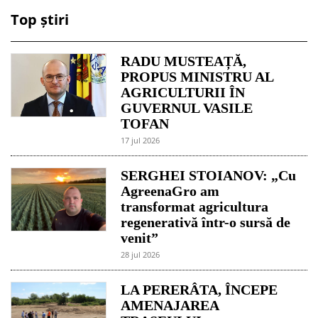
Top știri
RADU MUSTEAȚĂ,
PROPUS MINISTRU AL
AGRICULTURII ÎN
GUVERNUL VASILE
TOFAN
17 jul 2026
SERGHEI STOIANOV: „Cu
AgreenaGro am
transformat agricultura
regenerativă într-o sursă de
venit”
28 jul 2026
LA PERERÂTA, ÎNCEPE
AMENAJAREA