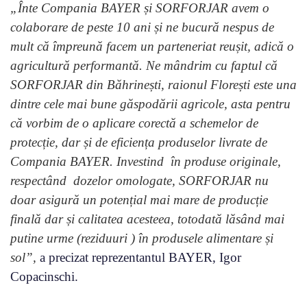
„Înte Compania BAYER și SORFORJAR avem o
colaborare de peste 10 ani și ne bucură nespus de
mult că împreună facem un parteneriat reușit, adică o
agricultură performantă. Ne mândrim cu faptul că
SORFORJAR din Băhrinești, raionul Florești este una
dintre cele mai bune găspodării agricole, asta pentru
că vorbim de o aplicare corectă a schemelor de
protecție, dar și de eficiența produselor livrate de
Compania BAYER. Investind în produse originale,
respectând dozelor omologate, SORFORJAR nu
doar asigură un potențial mai mare de producție
finală dar și calitatea acesteea, totodată lăsând mai
putine urme (reziduuri ) în produsele alimentare și
sol”,
a precizat reprezentantul BAYER, Igor
Copacinschi.