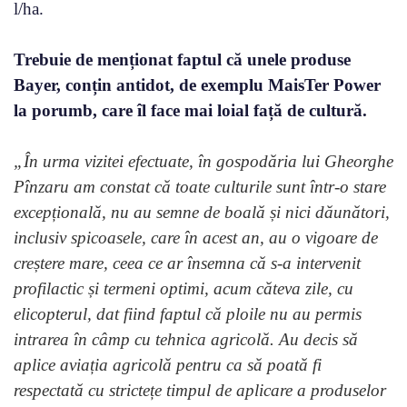
l/ha.
Trebuie de menționat faptul că unele produse
Bayer, conțin antidot, de exemplu MaisTer Power
la porumb, care îl face mai loial față de cultură.
„În urma vizitei efectuate, în gospodăria lui Gheorghe
Pînzaru am constat că toate culturile sunt într-o stare
excepțională, nu au semne de boală și nici dăunători,
inclusiv spicoasele, care în acest an, au o vigoare de
creștere mare, ceea ce ar însemna că s-a intervenit
profilactic și termeni optimi, acum căteva zile, cu
elicopterul, dat fiind faptul că ploile nu au permis
intrarea în câmp cu tehnica agricolă. Au decis să
aplice aviația agricolă pentru ca să poată fi
respectată cu strictețe timpul de aplicare a produselor