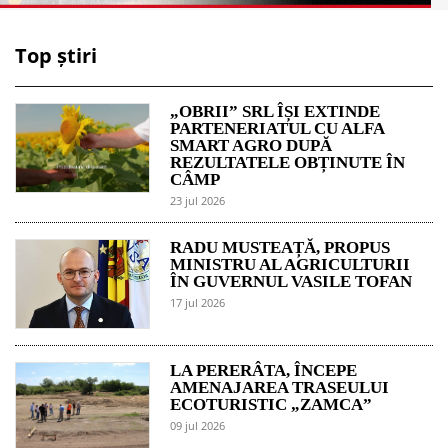
Top știri
„OBRII” SRL ÎȘI EXTINDE
PARTENERIATUL CU ALFA
SMART AGRO DUPĂ
REZULTATELE OBȚINUTE ÎN
CÂMP
23 jul 2026
RADU MUSTEAȚĂ, PROPUS
MINISTRU AL AGRICULTURII
ÎN GUVERNUL VASILE TOFAN
17 jul 2026
LA PERERÂTA, ÎNCEPE
AMENAJAREA TRASEULUI
ECOTURISTIC „ZAMCA”
09 jul 2026