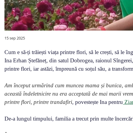
15 sep 2025
Cum e să-ți trăiești viața printre flori, să le crești, să le în
Ina Erhan Ștefăneț, din satul Dobrogea, raionul Sîngerei, 
printre flori, iar astăzi, împreună cu soțul său, a transfor
Am început urmărind cum muncea mama și bunica, ambele
această îndeletnicire nu era acceptată de mai marii vrem
printre flori, printre trandafiri
, povestește Ina pentru
Ziar
De-a lungul timpului, familia a trecut prin multe încercări,