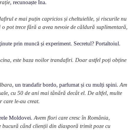
rație
, recunoaște Ina.
firul e mai puțin capricios și cheltuielile, și riscurile nu
i o pot trece fără a avea nevoie de căldură suplimentară,
ținute prin muncă și experiment. Secretul? Portaltoiul.
cina, este baza noilor trandafiri. Doar astfel poți obține
lbara
, un trandafir bordo, parfumat și cu mulți spini.
Am
 sale, cu 50 de ani mai tânără decât el. De altfel, multe
 care le-au creat.
tarele Moldovei.
Avem flori care cresc în România,
 bucură când clienții din diasporă trimit poze cu