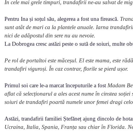
În cele mai grele timpuri, trandafirii ne-au salvat de mig
Pentru Ina și soțul său, alegerea a fost una firească.
Tranda
sunt atât de mari ca la plantele anuale. Iarna trandafiri
nici de adăpostul din sere nu au nevoie.
La Dobrogea cresc astăzi peste o sută de soiuri, multe ob
Pe rol de portaltoi este măceșul. El este mama, este rădă
trandafiri viguroși. În caz contrar, florile se pierd ușor.
Primul soi care le-a marcat începuturile a fost
Madam Be
aflat că selecționarul a ales acest nume în cinstea soției
soiuri de trandafiri poartă numele unor femei dragi celor
Astăzi, trandafirii familiei Ștefăneț ajung dincolo de ho
Ucraina, Italia, Spania, Franța sau chiar în Florida. Ne