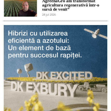
AgreenaGro am transformat
agricultura regenerativă într-o
sursă de venit”
28 jul 2026