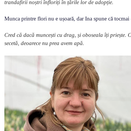
trandafirii noștri înfloriți în țările lor de adopție.
Munca printre flori nu e ușoară, dar Ina spune că tocmai d
Cred că dacă muncești cu drag, și oboseala îți priește. C
secetă, deoarece nu prea avem apă.