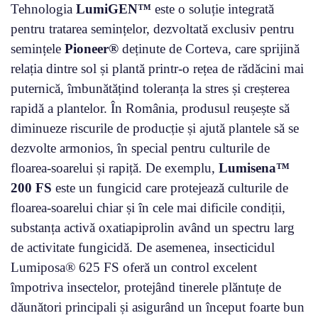
Tehnologia
LumiGEN™
este o soluție integrată
pentru tratarea semințelor, dezvoltată exclusiv pentru
semințele
Pioneer®
deținute de Corteva, care sprijină
relația dintre sol și plantă printr-o rețea de rădăcini mai
puternică, îmbunătățind toleranța la stres și creșterea
rapidă a plantelor. În România, produsul reușește să
diminueze riscurile de producție și ajută plantele să se
dezvolte armonios, în special pentru culturile de
floarea-soarelui și rapiță. De exemplu,
Lumisena™
200 FS
este un fungicid care protejează culturile de
floarea-soarelui chiar și în cele mai dificile condiții,
substanța activă oxatiapiprolin având un spectru larg
de activitate fungicidă. De asemenea, insecticidul
Lumiposa® 625 FS oferă un control excelent
împotriva insectelor, protejând tinerele plăntuțe de
dăunători principali și asigurând un început foarte bun