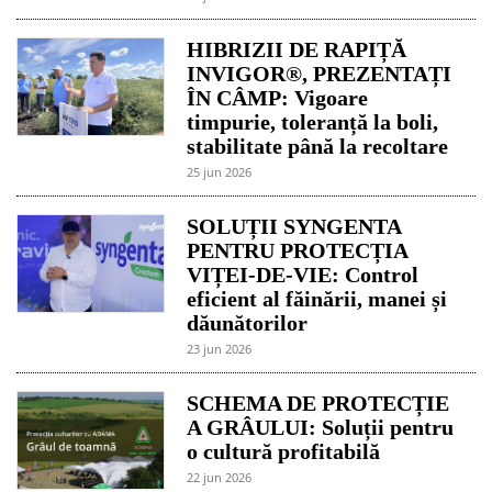
HIBRIZII DE RAPIȚĂ
INVIGOR®, PREZENTAȚI
ÎN CÂMP: Vigoare
timpurie, toleranță la boli,
stabilitate până la recoltare
25 jun 2026
SOLUȚII SYNGENTA
PENTRU PROTECȚIA
VIȚEI-DE-VIE: Control
eficient al făinării, manei și
dăunătorilor
23 jun 2026
SCHEMA DE PROTECȚIE
A GRÂULUI: Soluții pentru
o cultură profitabilă
22 jun 2026