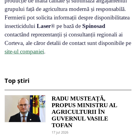
producție de înaltă calitate și subliniază angajamentul
grupului față de agricultura modernă și responsabilă.
Fermierii pot solicita informații despre disponibilitatea
insecticidului
Laser
® pe bază de
Spinosad
contactând reprezentanții și consultanții regionali ai
Corteva, ale căror detalii de contact sunt disponibile pe
site-ul companiei
.
Top știri
RADU MUSTEAȚĂ,
PROPUS MINISTRU AL
AGRICULTURII ÎN
GUVERNUL VASILE
TOFAN
17 jul 2026