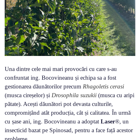
Una dintre cele mai mari provocări cu care s-au
confruntat ing. Bocovineanu și echipa sa a fost
gestionarea dăunătorilor precum
Rhagoletis cerasi
(musca cireșelor) și
Drosophila suzukii
(musca cu aripi
pătate). Acești dăunători pot devasta culturile,
compromițând atât producția, cât și calitatea. În urmă
cu șase ani, ing. Bocovineanu a adoptat
Laser
®, un
insecticid bazat pe Spinosad, pentru a face față acestor
probleme.