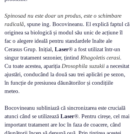
Spinosad nu este doar un produs, este o schimbare
radicală
, spune ing. Bocovineanu. El explică faptul că
originea sa biologică și modul său unic de acțiune îl
fac o alegere ideală pentru standardele înalte ale
Cerasus Grup. Inițial,
Laser
® a fost utilizat într-un
singur tratament sezonier, țintind
Rhagoletis cerasi
.
Cu toate acestea, apariția
Drosophila suzukii
a necesitat
ajustări, conducând la două sau trei aplicări pe sezon,
în funcție de presiunea dăunătorilor și condițiile
meteo.
Bocovineanu subliniază că sincronizarea este crucială
atunci când se utilizează
Laser
®. Pentru cireșe, cel mai
important tratament are loc în faza de coacere, când
dăunătorii încep să depună ouă. Prin țintirea acestei