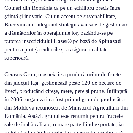
Cotnari din România ca pe un echilibru precis între
știință și inovație. Cu un accent pe sustenabilitate,
Bocovineanu integrând strategii avansate de gestionare
a dăunătorilor în operațiunile lor, bazându-se pe
puterea insecticidului
Laser
® pe bază de
Spinosad
pentru a proteja culturile și a asigura o calitate
superioară.
Cerasus Grup, o asociație a producătorilor de fructe
din județul Iași, gestionează peste 120 de hectare de
livezi, producând cireșe, mere, pere și prune. Înființată
în 2006, organizația a fost primul grup de producători
din Moldova recunoscut de Ministerul Agriculturii din
România. Astăzi, grupul este renumit pentru fructele
sale de înaltă calitate, o mare parte fiind exportate, iar
restul vândute în lanțurile de supermarketuri din țară.