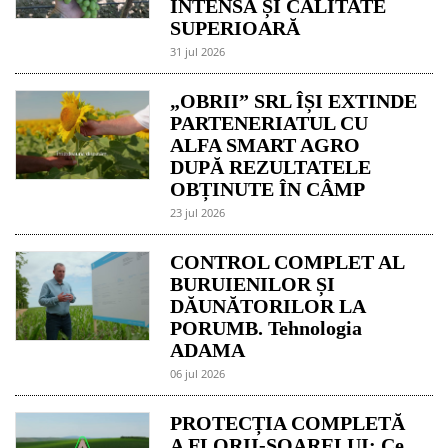
INTENSĂ ȘI CALITATE
SUPERIOARĂ
31 jul 2026
„OBRII” SRL ÎȘI EXTINDE
PARTENERIATUL CU
ALFA SMART AGRO
DUPĂ REZULTATELE
OBȚINUTE ÎN CÂMP
23 jul 2026
CONTROL COMPLET AL
BURUIENILOR ȘI
DĂUNĂTORILOR LA
PORUMB. Tehnologia
ADAMA
06 jul 2026
PROTECȚIA COMPLETĂ
A FLORII-SOARELUI: Ce