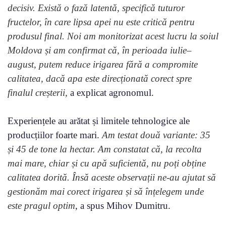
decisiv. Există o fază latentă, specifică tuturor
fructelor, în care lipsa apei nu este critică pentru
produsul final. Noi am monitorizat acest lucru la soiul
Moldova și am confirmat că, în perioada iulie–
august, putem reduce irigarea fără a compromite
calitatea, dacă apa este direcționată corect spre
finalul creșterii,
a explicat agronomul.
Experiențele au arătat și limitele tehnologice ale
producțiilor foarte mari.
Am testat două variante: 35
și 45 de tone la hectar. Am constatat că, la recolta
mai mare, chiar și cu apă suficientă, nu poți obține
calitatea dorită. Însă aceste observații ne-au ajutat să
gestionăm mai corect irigarea și să înțelegem unde
este pragul optim
, a spus Mihov Dumitru.