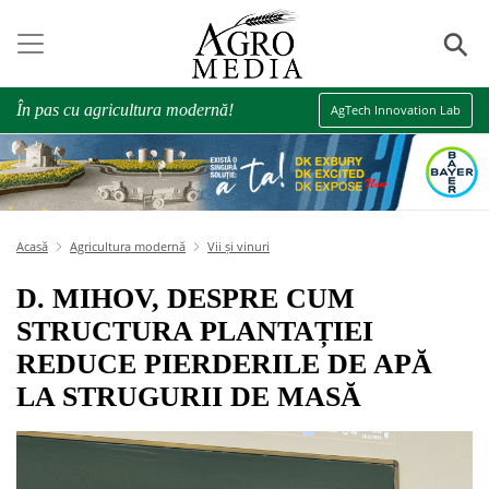
⚲
În pas cu agricultura modernă!
AgTech Innovation Lab
Acasă
Agricultura modernă
Vii și vinuri
D. MIHOV, DESPRE CUM
STRUCTURA PLANTAȚIEI
REDUCE PIERDERILE DE APĂ
LA STRUGURII DE MASĂ