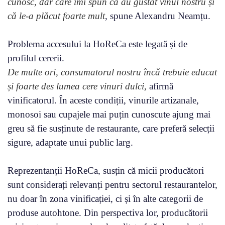
cunosc, dar care îmi spun că au gustat vinul nostru și
că le-a plăcut foarte mult
, spune Alexandru Neamțu.
Problema accesului la HoReCa este legată și de
profilul cererii.
De multe ori, consumatorul nostru încă trebuie educat
și foarte des lumea cere vinuri dulci,
afirmă
vinificatorul. În aceste condiții, vinurile artizanale,
monosoi sau cupajele mai puțin cunoscute ajung mai
greu să fie susținute de restaurante, care preferă selecții
sigure, adaptate unui public larg.
Reprezentanții HoReCa, susțin că micii producători
sunt considerați relevanți pentru sectorul restaurantelor,
nu doar în zona vinificației, ci și în alte categorii de
produse autohtone. Din perspectiva lor, producătorii