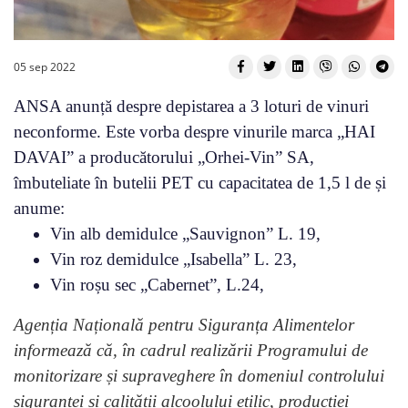
05 sep 2022
ANSA anunță despre depistarea a 3 loturi de vinuri
neconforme. Este vorba despre vinurile marca „HAI
DAVAI” a producătorului „Orhei-Vin” SA,
îmbuteliate în butelii PET cu capacitatea de 1,5 l de și
anume:
Vin alb demidulce „Sauvignon” L. 19,
Vin roz demidulce „Isabella” L. 23,
Vin roșu sec „Cabernet”, L.24,
Agenția Națională pentru Siguranța Alimentelor
informează că, în cadrul realizării Programului de
monitorizare și supraveghere în domeniul controlului
siguranței și calității alcoolului etilic, producției