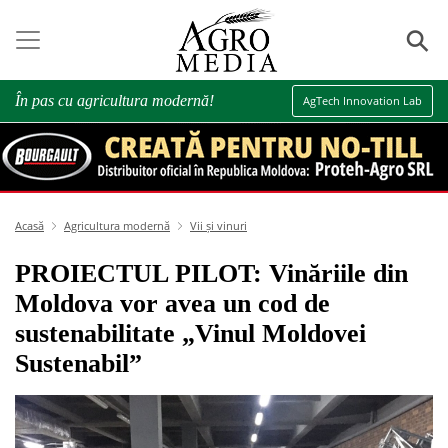
⚲
În pas cu agricultura modernă!
AgTech Innovation Lab
Acasă
Agricultura modernă
Vii și vinuri
PROIECTUL PILOT: Vinăriile din
Moldova vor avea un cod de
sustenabilitate „Vinul Moldovei
Sustenabil”