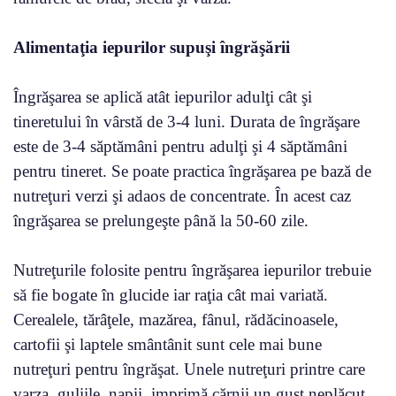
Alimentaţia iepurilor supuşi îngrăşării
Îngrăşarea se aplică atât iepurilor adulţi cât şi
tineretului în vârstă de 3-4 luni. Durata de îngrăşare
este de 3-4 săptămâni pentru adulţi şi 4 săptămâni
pentru tineret. Se poate practica îngrăşarea pe bază de
nutreţuri verzi şi adaos de concentrate. În acest caz
îngrăşarea se prelungeşte până la 50-60 zile.
Nutreţurile folosite pentru îngrăşarea iepurilor trebuie
să fie bogate în glucide iar raţia cât mai variată.
Cerealele, tărâţele, mazărea, fânul, rădăcinoasele,
cartofii şi laptele smântânit sunt cele mai bune
nutreţuri pentru îngrăşat. Unele nutreţuri printre care
varza, guliile, napii, imprimă cărnii un gust neplăcut.