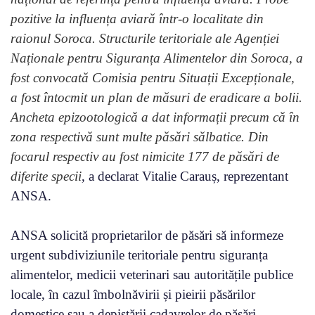
pozitive la influența aviară într-o localitate din
raionul Soroca. Structurile teritoriale ale Agenției
Naționale pentru Siguranța Alimentelor din Soroca, a
fost convocată Comisia pentru Situații Excepționale,
a fost întocmit un plan de măsuri de eradicare a bolii.
Ancheta epizootologică a dat informații precum că în
zona respectivă sunt multe păsări sălbatice. Din
focarul respectiv au fost nimicite 177 de păsări de
diferite specii
, a declarat Vitalie Carauș, reprezentant
ANSA.
ANSA solicită proprietarilor de păsări să informeze
urgent subdiviziunile teritoriale pentru siguranța
alimentelor, medicii veterinari sau autoritățile publice
locale, în cazul îmbolnăvirii și pieirii păsărilor
domestice sau a depistării cadavrelor de păsări