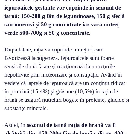
iepuroaicele gestante vor cuprinde în sezonul de
iarnă: 150-200 g fân de leguminoase, 150 g sfeclă
sau morcovi şi 50 g concentrate iar vara nutreţ
verde 500-700g şi 50 g concentrate.
După fătare, raţia va cuprinde nutreţuri care
favorizează lactogeneza. Iepuroaicele sunt foarte
sensibile după fătare şi reacţionează la nutreţurile
nepotrivite prin meteorizare şi constipaţie. Având în
vedere că laptele de iepuroaică are un conţinut ridicat
în proteină (15,4%) şi grăsime (10,5%) în raţia de
hrană se asigură nutreţuri bogate în proteine, glucide şi
substanţe minerale.
Astfel, în
sezonul de iarnă raţia de hrană va fi
alcătuită din: 150-200g fân de bună calitate, 400-