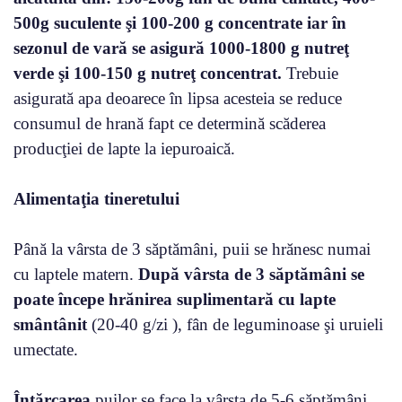
500g suculente şi 100-200 g concentrate iar în
sezonul de vară se asigură 1000-1800 g nutreţ
verde şi 100-150 g nutreţ concentrat.
Trebuie
asigurată apa deoarece în lipsa acesteia se reduce
consumul de hrană fapt ce determină scăderea
producţiei de lapte la iepuroaică.
Alimentaţia tineretului
Până la vârsta de 3 săptămâni, puii se hrănesc numai
cu laptele matern.
După vârsta de 3 săptămâni se
poate începe hrănirea suplimentară cu lapte
smântânit
(20-40 g/zi ), fân de leguminoase şi uruieli
umectate.
Înţărcarea
puilor se face la vârsta de 5-6 săptămâni,