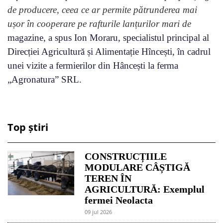
de producere, ceea ce ar permite pătrunderea mai
ușor în cooperare pe rafturile lanțurilor mari de
magazine, a spus Ion Moraru, specialistul principal al
Direcției Agricultură și Alimentație Hîncești, în cadrul
unei vizite a fermierilor din Hâncești la ferma
„Agronatura” SRL.
Top știri
CONSTRUCȚIILE
MODULARE CÂȘTIGĂ
TEREN ÎN
AGRICULTURĂ: Exemplul
fermei Neolacta
09 jul 2026