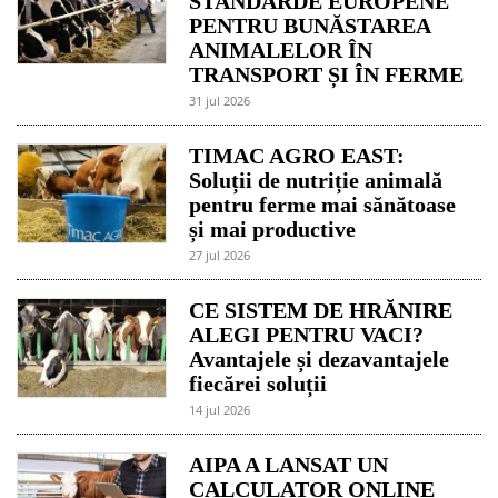
STANDARDE EUROPENE
PENTRU BUNĂSTAREA
ANIMALELOR ÎN
TRANSPORT ȘI ÎN FERME
31 jul 2026
TIMAC AGRO EAST:
Soluții de nutriție animală
pentru ferme mai sănătoase
și mai productive
27 jul 2026
CE SISTEM DE HRĂNIRE
ALEGI PENTRU VACI?
Avantajele și dezavantajele
fiecărei soluții
14 jul 2026
AIPA A LANSAT UN
CALCULATOR ONLINE