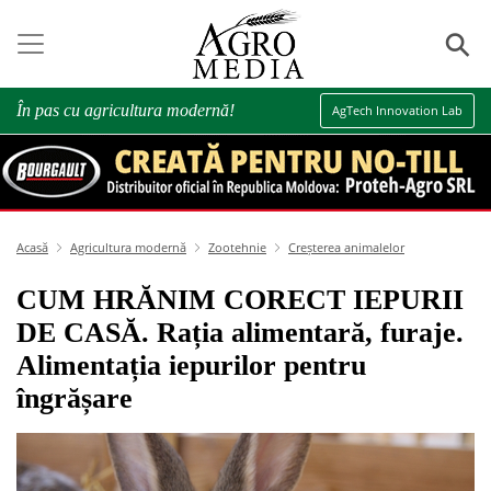
⚲
În pas cu agricultura modernă!
AgTech Innovation Lab
Acasă
Agricultura modernă
Zootehnie
Creșterea animalelor
CUM HRĂNIM CORECT IEPURII
DE CASĂ. Rația alimentară, furaje.
Alimentația iepurilor pentru
îngrășare