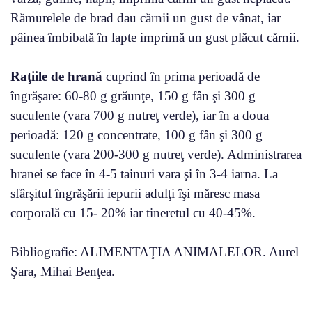
Rămurelele de brad dau cărnii un gust de vânat, iar
pâinea îmbibată în lapte imprimă un gust plăcut cărnii.
Raţiile de hrană
cuprind în prima perioadă de
îngrăşare: 60-80 g grăunţe, 150 g fân şi 300 g
suculente (vara 700 g nutreţ verde), iar în a doua
perioadă: 120 g concentrate, 100 g fân şi 300 g
suculente (vara 200-300 g nutreţ verde). Administrarea
hranei se face în 4-5 tainuri vara şi în 3-4 iarna. La
sfârşitul îngrăşării iepurii adulţi îşi măresc masa
corporală cu 15- 20% iar tineretul cu 40-45%.
Bibliografie: ALIMENTAŢIA ANIMALELOR. Aurel
Şara, Mihai Benţea.