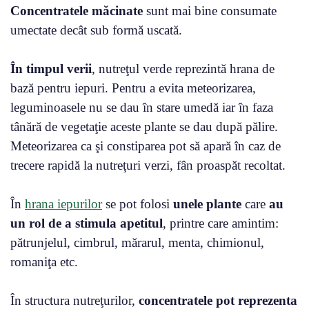
Concentratele
măcinate
sunt mai bine consumate
umectate decât sub formă uscată.
În timpul verii
, nutreţul verde reprezintă hrana de
bază pentru iepuri. Pentru a evita meteorizarea,
leguminoasele nu se dau în stare umedă iar în faza
tânără de vegetaţie aceste plante se dau după pălire.
Meteorizarea ca şi constiparea pot să apară în caz de
trecere rapidă la nutreţuri verzi, fân proaspăt recoltat.
În
hrana iepurilor
se pot folosi
unele plante
care
au
un rol de a stimula apetitul
, printre care amintim:
pătrunjelul, cimbrul, mărarul, menta, chimionul,
romaniţa etc.
În structura nutreţurilor,
concentratele pot reprezenta