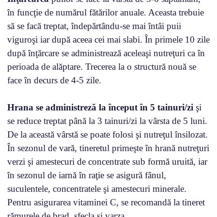
în funcţie de numărul fătărilor anuale. Aceasta trebuie
să se facă treptat, îndepărtându-se mai întâi puii
viguroşi iar după aceea cei mai slabi. În primele 10 zile
după înţărcare se administrează aceleaşi nutreţuri ca în
perioada de alăptare. Trecerea la o structură nouă se
face în decurs de 4-5 zile.
Hrana se administreză la început în 5 tainuri/zi
şi
se reduce treptat până la 3 tainuri/zi la vârsta de 5 luni.
De la această vârstă se poate folosi şi nutreţul însilozat.
În sezonul de vară, tineretul primeşte în hrană nutreţuri
verzi şi amestecuri de concentrate sub formă uruită, iar
în sezonul de iarnă în raţie se asigură fânul,
suculentele, concentratele şi amestecuri minerale.
Pentru asigurarea vitaminei C, se recomandă la tineret
rămurele de brad, sfecla şi varza.