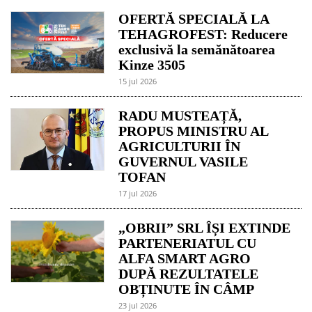
OFERTĂ SPECIALĂ LA
TEHAGROFEST: Reducere
exclusivă la semănătoarea
Kinze 3505
15 jul 2026
RADU MUSTEAȚĂ,
PROPUS MINISTRU AL
AGRICULTURII ÎN
GUVERNUL VASILE
TOFAN
17 jul 2026
„OBRII” SRL ÎȘI EXTINDE
PARTENERIATUL CU
ALFA SMART AGRO
DUPĂ REZULTATELE
OBȚINUTE ÎN CÂMP
23 jul 2026