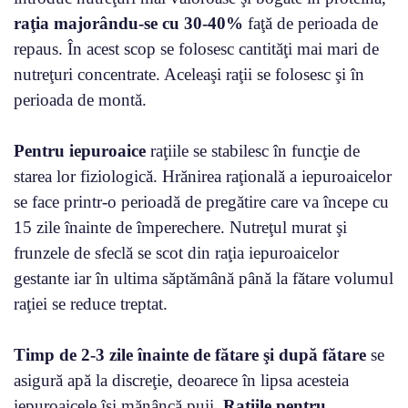
raţia majorându-se cu 30-40%
faţă de perioada de
repaus. În acest scop se folosesc cantităţi mai mari de
nutreţuri concentrate. Aceleaşi raţii se folosesc şi în
perioada de montă.
Pentru iepuroaice
raţiile se stabilesc în funcţie de
starea lor fiziologică. Hrănirea raţională a iepuroaicelor
se face printr-o perioadă de pregătire care va începe cu
15 zile înainte de împerechere. Nutreţul murat şi
frunzele de sfeclă se scot din raţia iepuroaicelor
gestante iar în ultima săptămână până la fătare volumul
raţiei se reduce treptat.
Timp de 2-3 zile înainte de fătare şi după fătare
se
asigură apă la discreţie, deoarece în lipsa acesteia
iepuroaicele îşi mănâncă puii.
Raţiile pentru