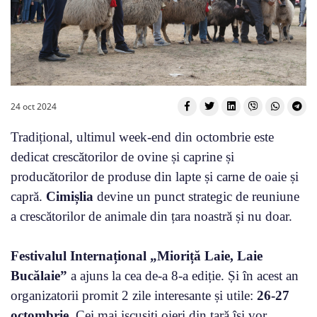
24 oct 2024
Tradițional, ultimul week-end din octombrie este
dedicat crescătorilor de ovine și caprine și
producătorilor de produse din lapte și carne de oaie și
capră.
Cimișlia
devine un punct strategic de reuniune
a crescătorilor de animale din țara noastră și nu doar.
Festivalul Internațional „Mioriță Laie, Laie
Bucălaie”
a ajuns la cea de-a 8-a ediție. Și în acest an
organizatorii promit 2 zile interesante și utile:
26-27
octombrie
. Cei mai iscusiți oieri din țară își vor