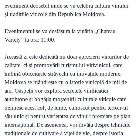
eveniment deosebit unde se va celebra cultura vinului
și tradițiile viticole din Republica Moldova.
Evenimentul se va desfășura la vinăria „Chateau
Vartely” la ora: 11:00.
Această zi este dedicată nu doar aprecierii vinurilor de
calitate, ci și promovării turismului vitivinicol, care
îmbină obiceiurile străvechi cu inovațiile moderne.
Moldova se mândrește cu o istorie vinicolă de mii de
ani. Oaspeții vor explora secretele vinificației
autohtone și bogăția moștenirii culturale viticole care
definesc acest colț de lume, cunoscut pentru terroir-ul
său unic și pentru varietatea de vinuri premiate pe plan
internațional. De asemenea, vor învăța despre tehnicile
tradiționale de cultivare a viței de vie, despre istoria