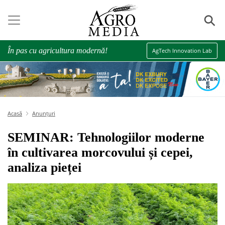
⚲
În pas cu agricultura modernă!
AgTech Innovation Lab
Acasă
Anunțuri
SEMINAR: Tehnologiilor moderne
în cultivarea morcovului și cepei,
analiza pieței