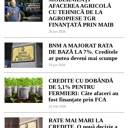
AFACEREA AGRICOLĂ
CU TEHNICĂ DE LA
AGROPIESE TGR
FINANȚATĂ PRIN MAIB
26 jun 2026
BNM A MAJORAT RATA
DE BAZĂ LA 7%. Creditele
ar putea deveni mai scumpe
18 jun 2026
CREDITE CU DOBÂNDĂ
DE 5,1% PENTRU
FERMIERI: Câte afaceri au
fost finanțate prin FCA
22 mai 2026
RATE MAI MARI LA
CREDITE. O nouă decizie a