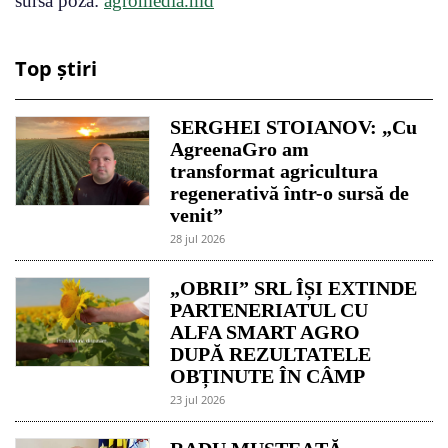
sursa poza:
agromedia.md
Top știri
SERGHEI STOIANOV: „Cu
AgreenaGro am
transformat agricultura
regenerativă într-o sursă de
venit”
28 jul 2026
„OBRII” SRL ÎȘI EXTINDE
PARTENERIATUL CU
ALFA SMART AGRO
DUPĂ REZULTATELE
OBȚINUTE ÎN CÂMP
23 jul 2026