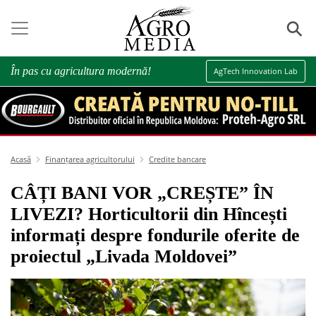
⚲
În pas cu agricultura modernă!
AgTech Innovation Lab
Acasă
Finanțarea agricultorului
Credite bancare
CÂȚI BANI VOR „CREȘTE” ÎN
LIVEZI? Horticultorii din Hîncești
informați despre fondurile oferite de
proiectul „Livada Moldovei”