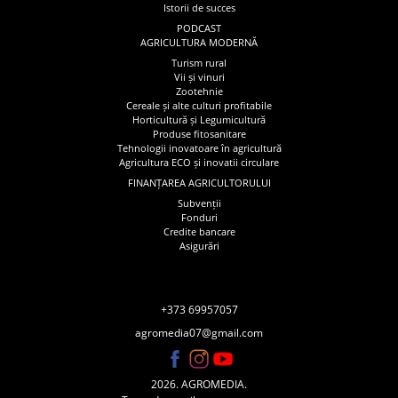
Istorii de succes
PODCAST
AGRICULTURA MODERNĂ
Turism rural
Vii și vinuri
Zootehnie
Cereale și alte culturi profitabile
Horticultură și Legumicultură
Produse fitosanitare
Tehnologii inovatoare în agricultură
Agricultura ECO și inovatii circulare
FINANȚAREA AGRICULTORULUI
Subvenții
Fonduri
Credite bancare
Asigurări
+373 69957057
agromedia07@gmail.com
2026. AGROMEDIA.