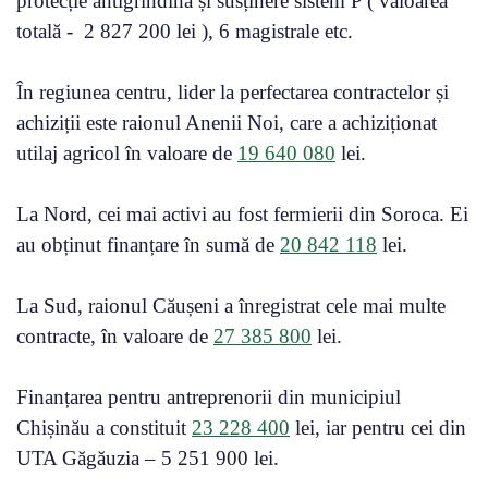
protecție antigrindină și susținere sistem P ( valoarea
totală - 2 827 200 lei ), 6 magistrale etc.
În regiunea centru, lider la perfectarea contractelor și
achiziții este raionul Anenii Noi, care a achiziționat
utilaj agricol în valoare de
19 640 080
lei.
La Nord, cei mai activi au fost fermierii din Soroca. Ei
au obținut finanțare în sumă de
20 842 118
lei.
La Sud, raionul Căușeni a înregistrat cele mai multe
contracte, în valoare de
27 385 800
lei.
Finanțarea pentru antreprenorii din municipiul
Chișinău a constituit
23 228 400
lei, iar pentru cei din
UTA Găgăuzia – 5 251 900 lei.