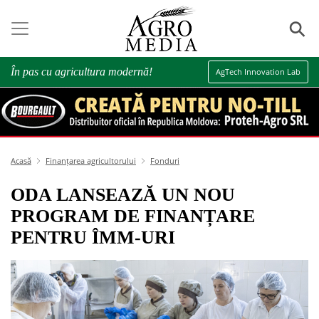
⚲
În pas cu agricultura modernă!
AgTech Innovation Lab
Acasă
Finanțarea agricultorului
Fonduri
ODA LANSEAZĂ UN NOU
PROGRAM DE FINANȚARE
PENTRU ÎMM-URI