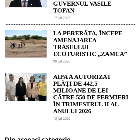
GUVERNUL VASILE
TOFAN
17 jul 2026
LA PERERÂTA, ÎNCEPE
AMENAJAREA
TRASEULUI
ECOTURISTIC „ZAMCA”
09 jul 2026
AIPA A AUTORIZAT
PLĂȚI DE 442,5
MILIOANE DE LEI
CĂTRE 550 DE FERMIERI
ÎN TRIMESTRUL II AL
ANULUI 2026
13 jul 2026
Din aceeași categorie