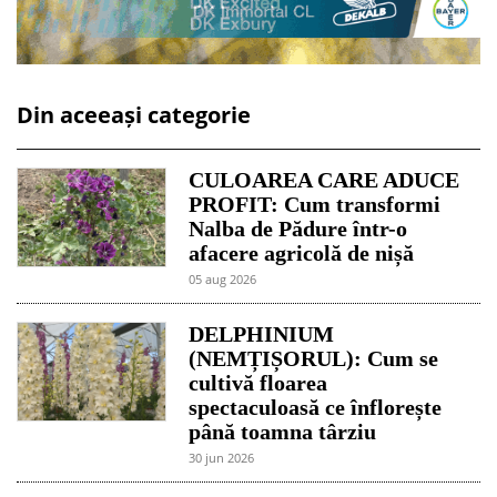
Din aceeași categorie
CULOAREA CARE ADUCE
PROFIT: Cum transformi
Nalba de Pădure într-o
afacere agricolă de nișă
05 aug 2026
DELPHINIUM
(NEMȚIȘORUL): Cum se
cultivă floarea
spectaculoasă ce înflorește
până toamna târziu
30 jun 2026