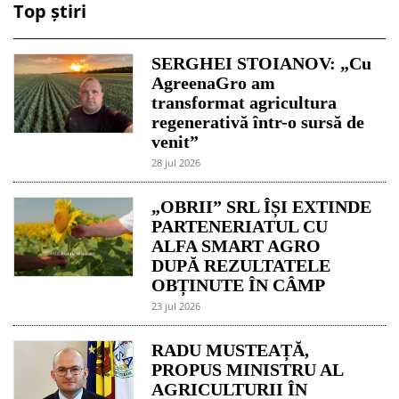
Top știri
SERGHEI STOIANOV: „Cu
AgreenaGro am
transformat agricultura
regenerativă într-o sursă de
venit”
28 jul 2026
„OBRII” SRL ÎȘI EXTINDE
PARTENERIATUL CU
ALFA SMART AGRO
DUPĂ REZULTATELE
OBȚINUTE ÎN CÂMP
23 jul 2026
RADU MUSTEAȚĂ,
PROPUS MINISTRU AL
AGRICULTURII ÎN