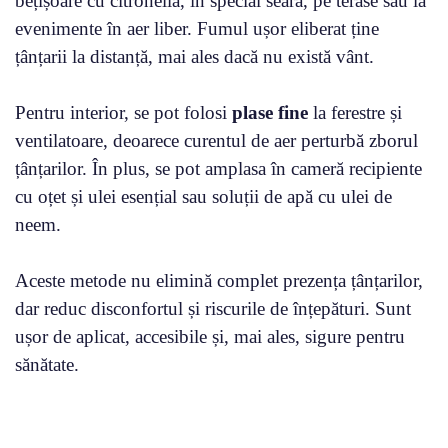
bețișoare cu citronella, în special seara, pe terase sau la
evenimente în aer liber. Fumul ușor eliberat ține
țânțarii la distanță, mai ales dacă nu există vânt.
Pentru interior, se pot folosi
plase fine
la ferestre și
ventilatoare, deoarece curentul de aer perturbă zborul
țânțarilor. În plus, se pot amplasa în cameră recipiente
cu oțet și ulei esențial sau soluții de apă cu ulei de
neem.
Aceste metode nu elimină complet prezența țânțarilor,
dar reduc disconfortul și riscurile de înțepături. Sunt
ușor de aplicat, accesibile și, mai ales, sigure pentru
sănătate.