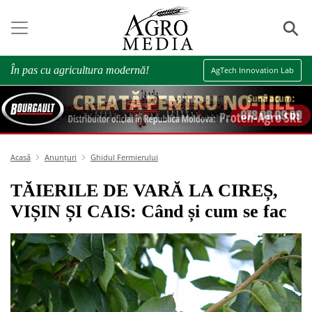
⚲
În pas cu agricultura modernă!
AgTech Innovation Lab
Acasă
Anunțuri
Ghidul Fermierului
TĂIERILE DE VARĂ LA CIREȘ,
VIȘIN ȘI CAIS: Când și cum se fac