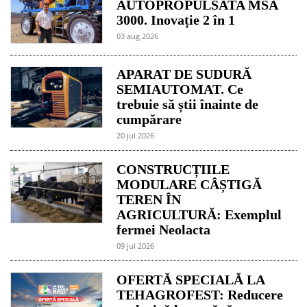
AUTOPROPULSATA MSA
3000. Inovație 2 în 1
03 aug 2026
APARAT DE SUDURĂ
SEMIAUTOMAT. Ce
trebuie să știi înainte de
cumpărare
20 jul 2026
CONSTRUCȚIILE
MODULARE CÂȘTIGĂ
TEREN ÎN
AGRICULTURĂ: Exemplul
fermei Neolacta
09 jul 2026
OFERTĂ SPECIALĂ LA
TEHAGROFEST: Reducere