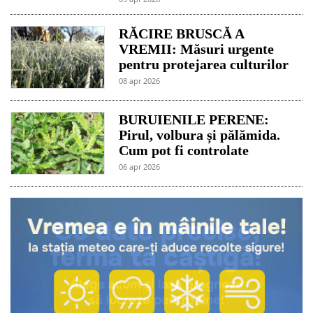
RĂCIRE BRUSCĂ A
VREMII: Măsuri urgente
pentru protejarea culturilor
08 apr 2026
BURUIENILE PERENE:
Pirul, volbura și pălămida.
Cum pot fi controlate
06 apr 2026