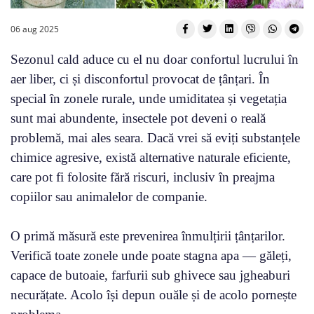
06 aug 2025
Sezonul cald aduce cu el nu doar confortul lucrului în
aer liber, ci și disconfortul provocat de țânțari. În
special în zonele rurale, unde umiditatea și vegetația
sunt mai abundente, insectele pot deveni o reală
problemă, mai ales seara. Dacă vrei să eviți substanțele
chimice agresive, există alternative naturale eficiente,
care pot fi folosite fără riscuri, inclusiv în preajma
copiilor sau animalelor de companie.
O primă măsură este prevenirea înmulțirii țânțarilor.
Verifică toate zonele unde poate stagna apa — găleți,
capace de butoaie, farfurii sub ghivece sau jgheaburi
necurățate. Acolo își depun ouăle și de acolo pornește