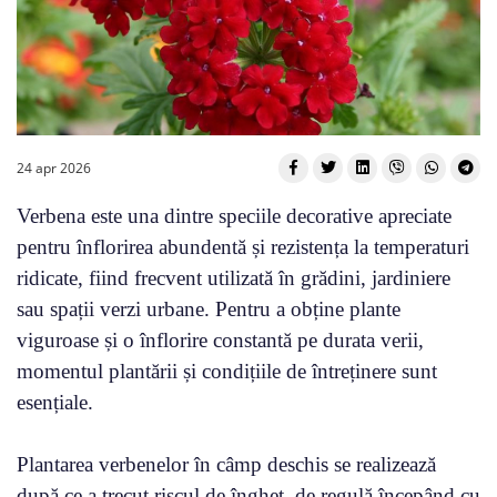
24 apr 2026
Verbena este una dintre speciile decorative apreciate
pentru înflorirea abundentă și rezistența la temperaturi
ridicate, fiind frecvent utilizată în grădini, jardiniere
sau spații verzi urbane. Pentru a obține plante
viguroase și o înflorire constantă pe durata verii,
momentul plantării și condițiile de întreținere sunt
esențiale.
Plantarea verbenelor în câmp deschis se realizează
după ce a trecut riscul de îngheț, de regulă începând cu