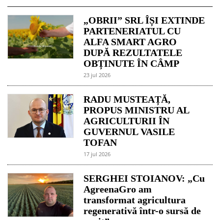
„OBRII” SRL ÎȘI EXTINDE
PARTENERIATUL CU
ALFA SMART AGRO
DUPĂ REZULTATELE
OBȚINUTE ÎN CÂMP
23 jul 2026
RADU MUSTEAȚĂ,
PROPUS MINISTRU AL
AGRICULTURII ÎN
GUVERNUL VASILE
TOFAN
17 jul 2026
SERGHEI STOIANOV: „Cu
AgreenaGro am
transformat agricultura
regenerativă într-o sursă de