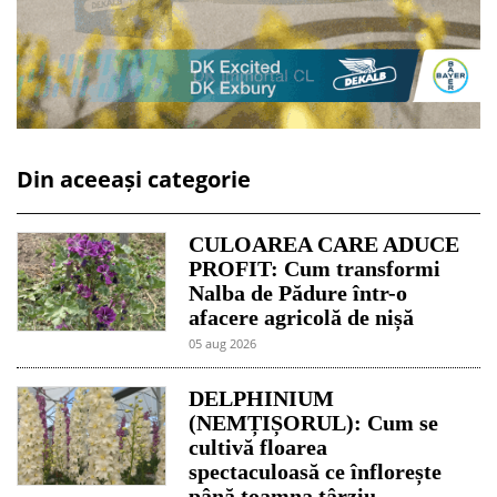
Din aceeași categorie
CULOAREA CARE ADUCE
PROFIT: Cum transformi
Nalba de Pădure într-o
afacere agricolă de nișă
05 aug 2026
DELPHINIUM
(NEMȚIȘORUL): Cum se
cultivă floarea
spectaculoasă ce înflorește
până toamna târziu