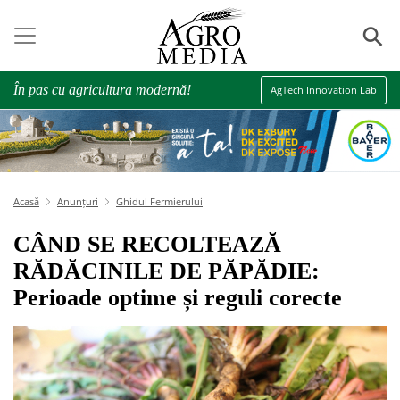
⚲
În pas cu agricultura modernă!
AgTech Innovation Lab
Acasă
Anunțuri
Ghidul Fermierului
CÂND SE RECOLTEAZĂ
RĂDĂCINILE DE PĂPĂDIE:
Perioade optime și reguli corecte