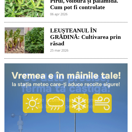
Pirul, volbura și pălămida.
Cum pot fi controlate
06 apr 2026
LEUȘTEANUL ÎN
GRĂDINĂ: Cultivarea prin
răsad
25 mar 2026