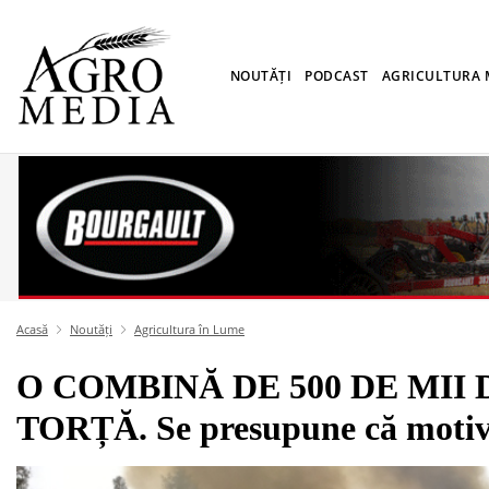
NOUTĂȚI
PODCAST
AGRICULTURA
Acasă
Noutăți
Agricultura în Lume
O COMBINĂ DE 500 DE MII 
TORȚĂ. Se presupune că motivul