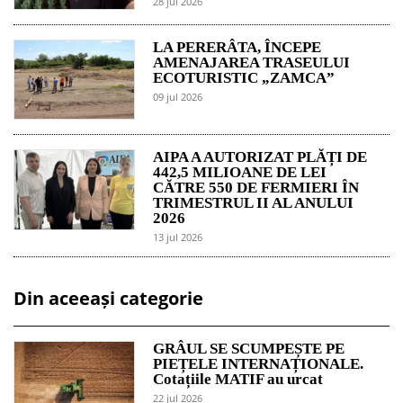
28 jul 2026
LA PERERÂTA, ÎNCEPE
AMENAJAREA TRASEULUI
ECOTURISTIC „ZAMCA”
09 jul 2026
AIPA A AUTORIZAT PLĂȚI DE
442,5 MILIOANE DE LEI
CĂTRE 550 DE FERMIERI ÎN
TRIMESTRUL II AL ANULUI
2026
13 jul 2026
Din aceeași categorie
GRÂUL SE SCUMPEȘTE PE
PIEȚELE INTERNAȚIONALE.
Cotațiile MATIF au urcat
22 jul 2026