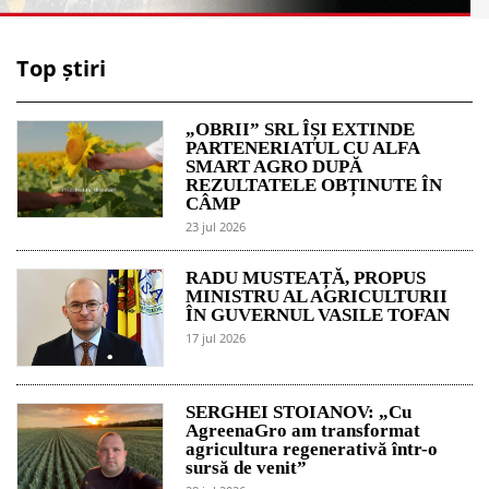
Top știri
„OBRII” SRL ÎȘI EXTINDE
PARTENERIATUL CU ALFA
SMART AGRO DUPĂ
REZULTATELE OBȚINUTE ÎN
CÂMP
23 jul 2026
RADU MUSTEAȚĂ, PROPUS
MINISTRU AL AGRICULTURII
ÎN GUVERNUL VASILE TOFAN
17 jul 2026
SERGHEI STOIANOV: „Cu
AgreenaGro am transformat
agricultura regenerativă într-o
sursă de venit”