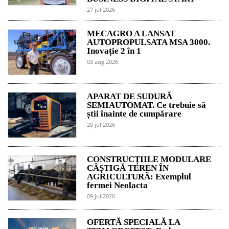
27 jul 2026
MECAGRO A LANSAT
AUTOPROPULSATA MSA 3000.
Inovație 2 în 1
03 aug 2026
APARAT DE SUDURĂ
SEMIAUTOMAT. Ce trebuie să
știi înainte de cumpărare
20 jul 2026
CONSTRUCȚIILE MODULARE
CÂȘTIGĂ TEREN ÎN
AGRICULTURĂ: Exemplul
fermei Neolacta
09 jul 2026
OFERTĂ SPECIALĂ LA