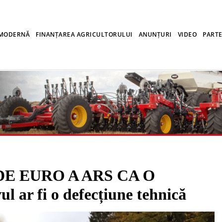
 MODERNĂ
FINANȚAREA AGRICULTORULUI
ANUNȚURI
VIDEO
PARTE
DE EURO A ARS CA O
 ar fi o defecțiune tehnică