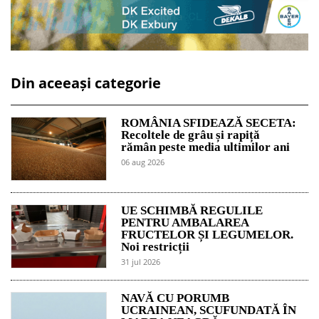
Din aceeași categorie
ROMÂNIA SFIDEAZĂ SECETA:
Recoltele de grâu și rapiță
rămân peste media ultimilor ani
06 aug 2026
UE SCHIMBĂ REGULILE
PENTRU AMBALAREA
FRUCTELOR ȘI LEGUMELOR.
Noi restricții
31 jul 2026
NAVĂ CU PORUMB
UCRAINEAN, SCUFUNDATĂ ÎN