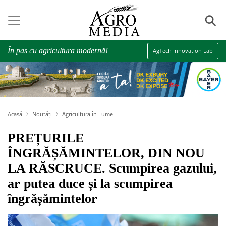
⚲
În pas cu agricultura modernă!
AgTech Innovation Lab
Acasă
Noutăți
Agricultura în Lume
PREȚURILE
ÎNGRĂȘĂMINTELOR, DIN NOU
LA RĂSCRUCE. Scumpirea gazului,
ar putea duce și la scumpirea
îngrășămintelor