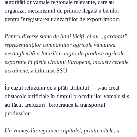
autorităților vamale regionale relevante, care au
organizat mecanismul de primire ilegală a banilor
pentru înregistrarea tranzacțiilor de export-import.
Pentru diverse sume de bani iliciți, ei au „garantat”
reprezentanților companiilor agricole vămuirea
nestingherită a loturilor angro de produse agricole
exportate în țările Uniunii Europene, inclusiv cereale
ucrainene,
a informat SSU.
În cazul refuzului de a plăti „tributul” – s-au creat
obstacole artificiale în timpul procedurilor vamale și s-
au făcut „refuzuri” birocratice la transportul
produselor.
Un vameș din regiunea capitalei, printre altele, a