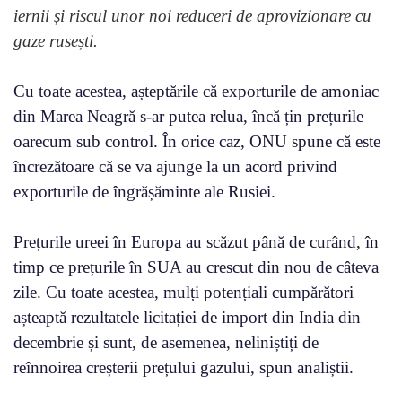
iernii și riscul unor noi reduceri de aprovizionare cu
gaze rusești.
Cu toate acestea, așteptările că exporturile de amoniac
din Marea Neagră s-ar putea relua, încă țin prețurile
oarecum sub control. În orice caz, ONU spune că este
încrezătoare că se va ajunge la un acord privind
exporturile de îngrășăminte ale Rusiei.
Prețurile ureei în Europa au scăzut până de curând, în
timp ce prețurile în SUA au crescut din nou de câteva
zile. Cu toate acestea, mulți potențiali cumpărători
așteaptă rezultatele licitației de import din India din
decembrie și sunt, de asemenea, neliniștiți de
reînnoirea creșterii prețului gazului, spun analiștii.