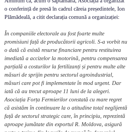
Amintim că, acum o săptămână, Asociația a organizat
o conferință de presă în cadrul căreia președintele, Ion
Plămădeală, a citit declarația comună a organizației:
În companiile electorale au fost foarte multe
promisiuni față de producătorii agricoli. S-a vorbit nu
o dată că există resurse financiare pentru restituirea
imediată a accizelor la motorină, pentru compensarea
parțială a costurilor la fertilizanți și pentru multe alte
măsuri de sprijin pentru sectorul agroindustrial,
măsuri care pot fi implementate în mod urgent. Dar
iată că au trecut aproape 11 luni de la alegeri.
Asociația Forța Fermierilor constată cu mare regret
că asistăm în continuare la o atitudine total neglijentă
față de sectorul strategic care, în principiu, reprezintă
aproape jumătate din exportul R. Moldova, asigură