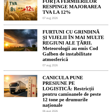
FORȚA FERMIERILOR
RESPINGE MAJORAREA
TVA LA 12%
07 aug 2026
FURTUNI CU GRINDINĂ
ȘI VIJELII ÎN MAI MULTE
REGIUNI ALE ȚĂRII.
Meteorologii au emis Cod
Galben de instabilitate
atmosferică
07 aug 2026
CANICULA PUNE
PRESIUNE PE
LOGISTICĂ: Restricții
pentru camioanele de peste
12 tone pe drumurile
naționale
06 aug 2026