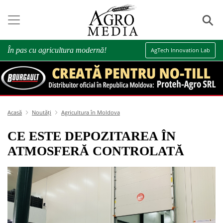
⚲
În pas cu agricultura modernă!
AgTech Innovation Lab
Acasă
Noutăți
Agricultura în Moldova
CE ESTE DEPOZITAREA ÎN
ATMOSFERĂ CONTROLATĂ