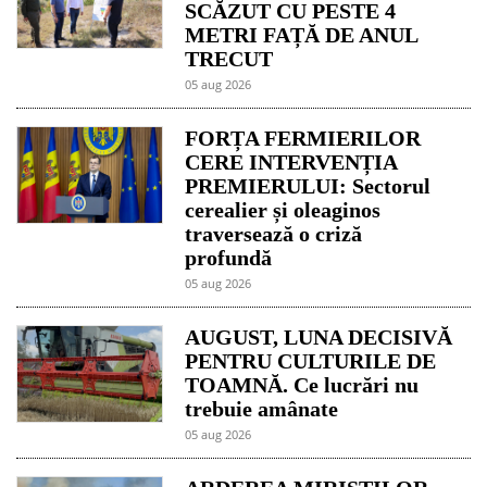
SCĂZUT CU PESTE 4
METRI FAȚĂ DE ANUL
TRECUT
05 aug 2026
FORȚA FERMIERILOR
CERE INTERVENȚIA
PREMIERULUI: Sectorul
cerealier și oleaginos
traversează o criză
profundă
05 aug 2026
AUGUST, LUNA DECISIVĂ
PENTRU CULTURILE DE
TOAMNĂ. Ce lucrări nu
trebuie amânate
05 aug 2026