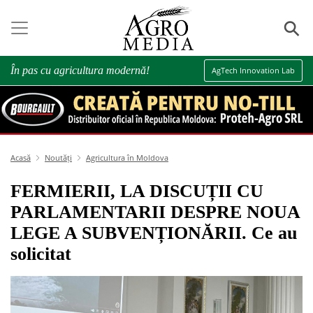
⚲
În pas cu agricultura modernă!
AgTech Innovation Lab
Acasă
Noutăți
Agricultura în Moldova
FERMIERII, LA DISCUȚII CU
PARLAMENTARII DESPRE NOUA
LEGE A SUBVENȚIONĂRII. Ce au
solicitat