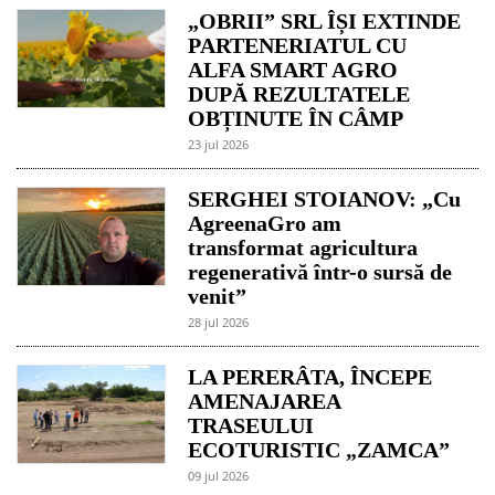
„OBRII” SRL ÎȘI EXTINDE
PARTENERIATUL CU
ALFA SMART AGRO
DUPĂ REZULTATELE
OBȚINUTE ÎN CÂMP
23 jul 2026
SERGHEI STOIANOV: „Cu
AgreenaGro am
transformat agricultura
regenerativă într-o sursă de
venit”
28 jul 2026
LA PERERÂTA, ÎNCEPE
AMENAJAREA
TRASEULUI
ECOTURISTIC „ZAMCA”
09 jul 2026