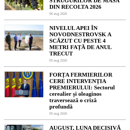
STRUGURILOR DE MASĂ
DIN RECOLTA 2026
06 aug 2026
NIVELUL APEI ÎN
NOVODNESTROVSK A
SCĂZUT CU PESTE 4
METRI FAȚĂ DE ANUL
TRECUT
05 aug 2026
FORȚA FERMIERILOR
CERE INTERVENȚIA
PREMIERULUI: Sectorul
cerealier și oleaginos
traversează o criză
profundă
05 aug 2026
AUGUST, LUNA DECISIVĂ