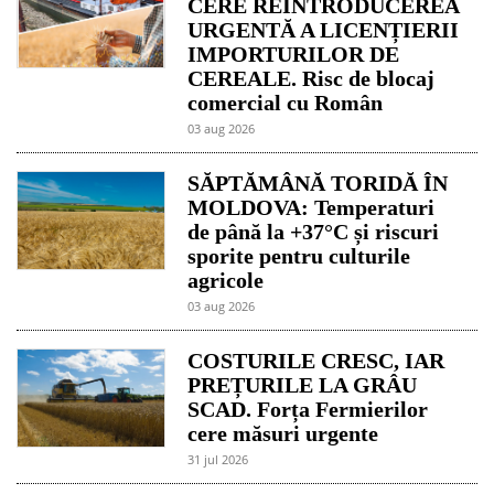
CERE REINTRODUCEREA
URGENTĂ A LICENȚIERII
IMPORTURILOR DE
CEREALE. Risc de blocaj
comercial cu Român
03 aug 2026
SĂPTĂMÂNĂ TORIDĂ ÎN
MOLDOVA: Temperaturi
de până la +37°C și riscuri
sporite pentru culturile
agricole
03 aug 2026
COSTURILE CRESC, IAR
PREȚURILE LA GRÂU
SCAD. Forța Fermierilor
cere măsuri urgente
31 jul 2026