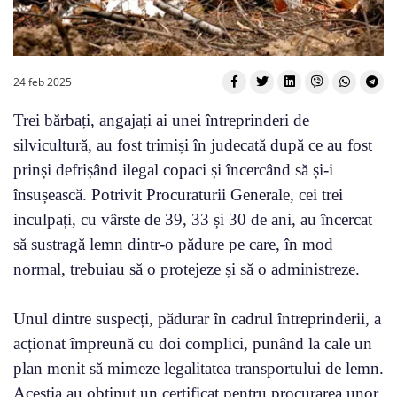
24 feb 2025
Trei bărbați, angajați ai unei întreprinderi de
silvicultură, au fost trimiși în judecată după ce au fost
prinși defrișând ilegal copaci și încercând să și-i
însușească. Potrivit Procuraturii Generale, cei trei
inculpați, cu vârste de 39, 33 și 30 de ani, au încercat
să sustragă lemn dintr-o pădure pe care, în mod
normal, trebuiau să o protejeze și să o administreze.
Unul dintre suspecți, pădurar în cadrul întreprinderii, a
acționat împreună cu doi complici, punând la cale un
plan menit să mimeze legalitatea transportului de lemn.
Aceștia au obținut un certificat pentru procurarea unor