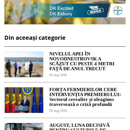
Din aceeași categorie
NIVELUL APEI ÎN
NOVODNESTROVSK A
SCĂZUT CU PESTE 4 METRI
FAȚĂ DE ANUL TRECUT
05 aug 2026
FORȚA FERMIERILOR CERE
INTERVENȚIA PREMIERULUI:
Sectorul cerealier și oleaginos
traversează o criză profundă
05 aug 2026
AUGUST, LUNA DECISIVĂ