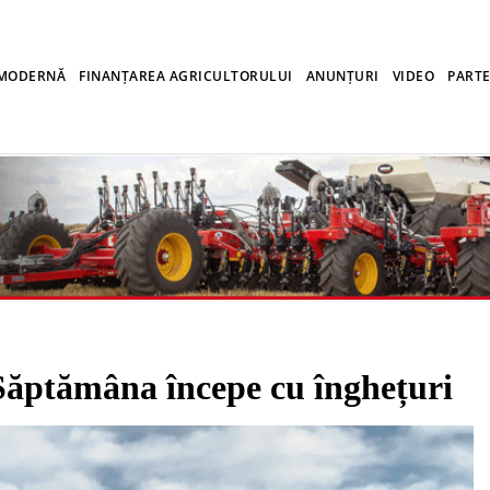
 MODERNĂ
FINANȚAREA AGRICULTORULUI
ANUNȚURI
VIDEO
PARTE
̆mâna începe cu înghețuri