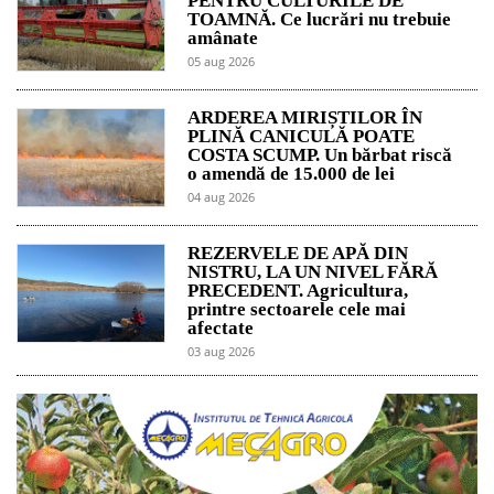
PENTRU CULTURILE DE
TOAMNĂ. Ce lucrări nu trebuie
amânate
05 aug 2026
ARDEREA MIRIȘTILOR ÎN
PLINĂ CANICULĂ POATE
COSTA SCUMP. Un bărbat riscă
o amendă de 15.000 de lei
04 aug 2026
REZERVELE DE APĂ DIN
NISTRU, LA UN NIVEL FĂRĂ
PRECEDENT. Agricultura,
printre sectoarele cele mai
afectate
03 aug 2026