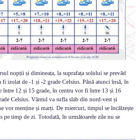
l nopții și dimineața, la suprafața solului se prevăd
 izolat de -1 și -2 grade Celsius. Până atunci însă, în
între 12 și 15 grade, în centru vor fi între 13 și 16
ade Celsius. Vântul va sufla slab din nord-vest și
 se vor menține și marți. De miercuri, timpul se încălzește
 pe timp de zi. Totodată, în următoarele zile nu se