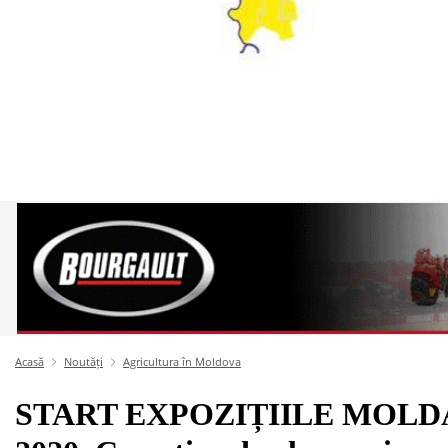
Acasă
Noutăți
Agricultura în Moldova
START EXPOZIȚIILE MOL