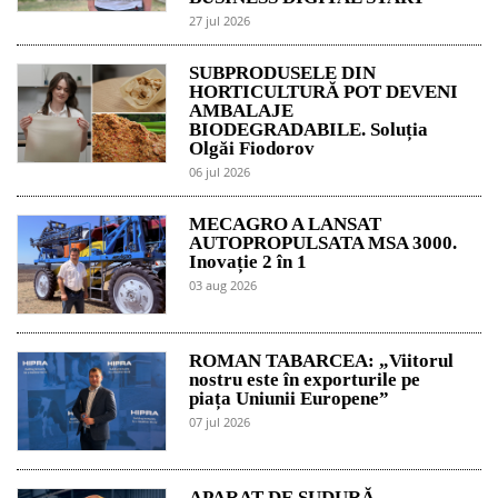
27 jul 2026
SUBPRODUSELE DIN
HORTICULTURĂ POT DEVENI
AMBALAJE
BIODEGRADABILE. Soluția
Olgăi Fiodorov
06 jul 2026
MECAGRO A LANSAT
AUTOPROPULSATA MSA 3000.
Inovație 2 în 1
03 aug 2026
ROMAN TABARCEA: „Viitorul
nostru este în exporturile pe
piața Uniunii Europene”
07 jul 2026
APARAT DE SUDURĂ