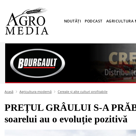
NOUTĂȚI
PODCAST
AGRICULTURA
Acasă
Agricultura modernă
Cereale și alte culturi profitabile
PREȚUL GRÂULUI S-A PRĂBUȘI
soarelui au o evoluție pozitivă