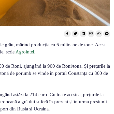
de grâu, mărind producția cu 6 milioane de tone. Acest
le, scrie
Agrointel.
00 de Roni, ajungând la 900 de Roni/tonă. Și prețurile la
 tonă de porumb se vinde în portul Constanța cu 860 de
ngând astăzi la 214 euro. Cu toate acestea, prețurile la
uropeană a grâului suferă în prezent și în urma presiunii
xport din Rusia și Ucraina.