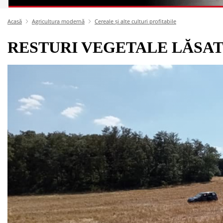
Acasă
Agricultura modernă
Cereale și alte culturi profitabile
RESTURI VEGETALE LĂSATE P