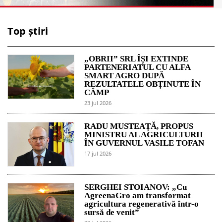
Top știri
„OBRII” SRL ÎȘI EXTINDE
PARTENERIATUL CU ALFA
SMART AGRO DUPĂ
REZULTATELE OBȚINUTE ÎN
CÂMP
23 jul 2026
RADU MUSTEAȚĂ, PROPUS
MINISTRU AL AGRICULTURII
ÎN GUVERNUL VASILE TOFAN
17 jul 2026
SERGHEI STOIANOV: „Cu
AgreenaGro am transformat
agricultura regenerativă într-o
sursă de venit”