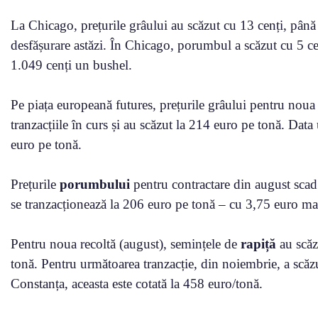
La Chicago, prețurile grâului au scăzut cu 13 cenți, până l
desfășurare astăzi. În Chicago, porumbul a scăzut cu 5 cen
1.049 cenți un bushel.
Pe piața europeană futures, prețurile grâului pentru noua 
tranzacțiile în curs și au scăzut la 214 euro pe tonă. Da
euro pe tonă.
Prețurile
porumbului
pentru contractare din august sca
se tranzacționează la 206 euro pe tonă – cu 3,75 euro ma
Pentru noua recoltă (august), semințele de
rapiță
au scăz
tonă. Pentru următoarea tranzacție, din noiembrie, a scăz
Constanța, aceasta este cotată la 458 euro/tonă.