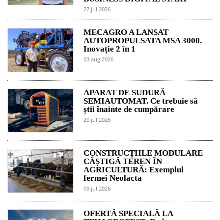
27 jul 2026
MECAGRO A LANSAT
AUTOPROPULSATA MSA 3000.
Inovație 2 în 1
03 aug 2026
APARAT DE SUDURĂ
SEMIAUTOMAT. Ce trebuie să
știi înainte de cumpărare
20 jul 2026
CONSTRUCȚIILE MODULARE
CÂȘTIGĂ TEREN ÎN
AGRICULTURĂ: Exemplul
fermei Neolacta
09 jul 2026
OFERTĂ SPECIALĂ LA