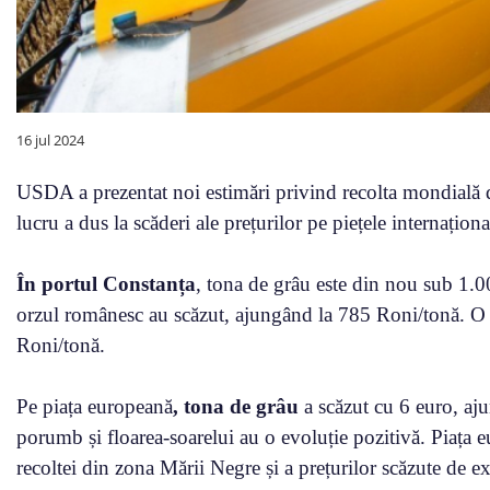
16 jul 2024
USDA a prezentat noi estimări privind recolta mondială 
lucru a dus la scăderi ale prețurilor pe piețele internaționa
În portul Constanța
, tona de grâu este din nou sub 1.0
orzul românesc au scăzut, ajungând la 785 Roni/tonă. O
Roni/tonă.
Pe piața europeană
, tona de grâu
a scăzut cu 6 euro, aju
porumb și floarea-soarelui au o evoluție pozitivă. Piața e
recoltei din zona Mării Negre și a prețurilor scăzute de e